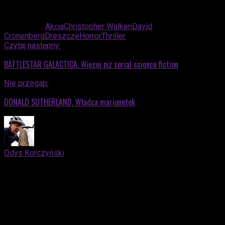
Advertisement
Powiązane:
Akcja
Christopher Walken
David
Cronenberg
Dreszcze
Horror
Thriller
Czytaj następny:
BATTLESTAR GALACTICA. Więcej niż serial science fiction
Nie przegap:
DONALD SUTHERLAND. Władca marionetek
Odys Korczyński
Filozof, zwolennik teorii ćwiczeń Petera Sloterdijka,
neomarksizmu Slavoja Žižka, krytyki psychoanalizy Jacquesa
Lacana, operator DTP, fotograf, retuszer i redaktor związany z
małopolskim rynkiem wydawniczym oraz drukarskim. Od lat
pasjonuje się grami komputerowymi, w szczególności
produkcjami RPG, filmem, medycyną, religioznawstwem,