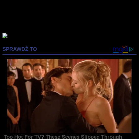
psychoanalizą, sztuczną inteligencją, fizyką, bioetyką,
kulturystyką, a także mediami audiowizualnymi. Opowiadanie
o filmie uznaje za środek i pretekst do mówienia o kulturze
człowieka w ogóle, której kinematografia jest jednym z wielu
odprysków. Mieszka w Krakowie.
Advertisement