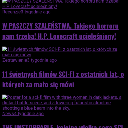
Recenzje
3 tygodnie ago
W PASZCZY SZALEŃSTWA. Takiego horroru
nam trzeba! H.P. Lovecraft ucieleśniony!
Zestawienie
3 tygodnie ago
11 świetnych filmów SCI-FI z ostatnich lat, o
których za mało się mówi
News
4 tygodnie ago
THE UNSTOPPABLE, kolejna wielka saga SCI-