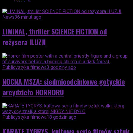
Popularne
News
36 minut ago
LIMINAL, thriller SCIENCE FICTION od
reżysera ILUZJI
Publicystyka filmowa
3 godziny ago
NOCNA MSZA: siedmioodcinkowe gotyckie
arcydzieło HORRORU
Publicystyka filmowa
18 godzin ago
KARATE TYGRYS. kultowa seria filmów sztuk