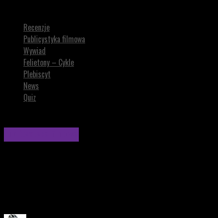
HORRORY, które pokazują KONIEC ŚWIATA
Recenzje
Publicystyka filmowa
Wywiad
Felietony – Cykle
Plebiscyt
News
Quiz
Publicystyka filmowa
HORRORY, które pokazują KONIEC ŚWIATA
Demoniczna inwazja, inwazja obcych, apokalipsa zombie
– to bodaj najczęstsze motywy horrorów, które
przedstawiają koniec świata.