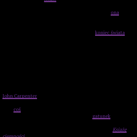
pozę, aż widz dostaje gęsiej skórki. Pokazuje na Nancy,
ujawniając wszystkim dookoła, że została jeszcze
ona
do
zainfekowania. Oczywiście, można się domyślić, że
konsekwencją tego jednostkowego spotkania jest zagłada
całej rasy ludzkiej, a więc nasz gatunkowy
koniec świata
.
Advertisement
„W paszczy szaleństwa”, 1994, reż. John
Carpenter
John Carpenter
również zaprezentował widzom horrory,
które opisują, jak mógłby skończyć się nasz świat. Nakręcił
więc
coś
w rodzaju trylogii o apokalipsie. W
Coś
Ziemię
mógłby więc zdominować polimorficzny
gatunek
kosmicznego organizmu, który umie podszyć się pod
każdego, a więc nikt nie byłby w stanie go wykryć.
Książę
ciemności
zaś opowiada o starciu z synem Szatana, który z