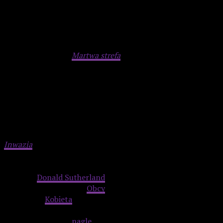
znaczenia.
Advertisement
Zbliża się prawdziwa apokalipsa, bez zombie, ale z
milionami trupów.
Martwa strefa
może nie jest stricte
horrorem, ale niezłym thrillerem psychologicznym o
wielowątkowości czasu i jego nieuniknionym upływie.
„Inwazja łowców ciał”, 1978, reż. Philip Kaufman
Inwazja
łowców ciał
z 1978 roku to jeden z najlepszych
remake’ów, jakie kiedykolwiek powstały, a to głównie ze
względu na mroczny finał. W ostatniej scenie Matthew
Bennell (
Donald Sutherland
) spotyka się z Nancy Bellicec
(Veronica Cartwright).
Obcy
przybysze jeszcze jej nie
opanowali.
Kobieta
jest przekonana, że w zniszczonym
świecie Matthew pomoże jej przetrwać. Podchodzi do niego
z uśmiechem, a on
nagle
się zmienia – robi tę słynną minę i