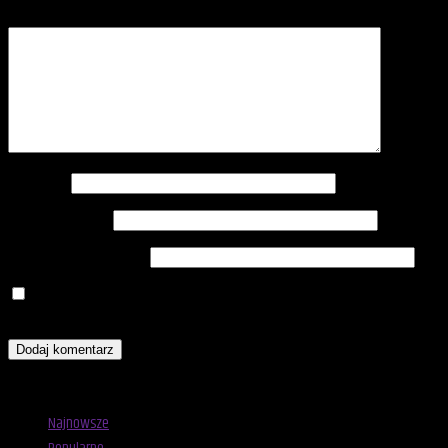
Komentarz
*
Nazwa
*
Adres e-mail
*
Witryna internetowa
Zapamiętaj moje dane w tej przeglądarce podczas pisania
kolejnych komentarzy.
Advertisement
Najnowsze