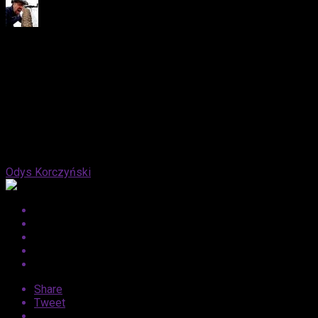
Published
2 lata ago
on
1 listopada, 2024
By
Odys Korczyński
Share
Tweet