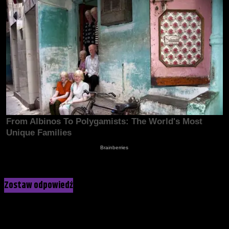
Kliknij, żeby skomentować
Zostaw odpowiedź
Twój adres e-mail nie zostanie opublikowany.
Wymagane pola
są oznaczone
*