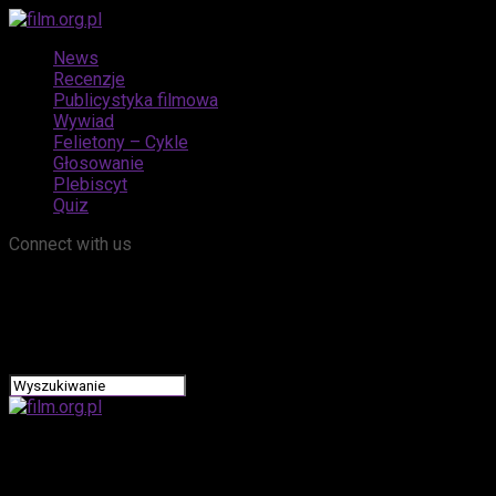
News
Recenzje
Publicystyka filmowa
Wywiad
Felietony – Cykle
Głosowanie
Plebiscyt
Quiz
Connect with us
film.org.pl