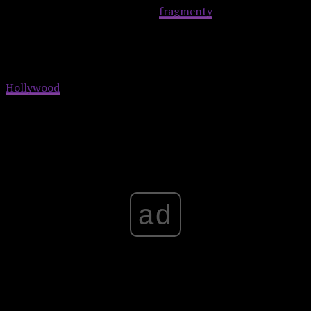
zależne od ruchomego obrazu
fragmenty
pozwala w miarę
gładko przetrawić także poza filmowym terenem. Czyniąc
długą historię krótką: to idealna pozycja dla wszystkich
fanów rozbuchanych blockbusterów z odpowiednio
monstrualnych rozmiarów oprawą na modłę starego
Hollywood
.
Advertisement
ad