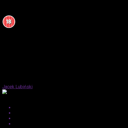
prawdziwą ucztę. Odkryj NAJLEPSZE SOUNDTRACKI
CZERWCA 2018 i zanurz się w dźwiękach!
Published
8 lat ago
on
1 lipca, 2018
By
Jacek Lubiński