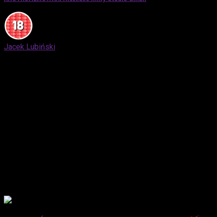
Jacek Lubiński
KINO - potężne narzędzie, które pochłaniam, jem, żrę,
delektuję się. Często skuszając się jeno tymi najulubieńszymi,
których wszystkich wymienić nie sposób, a czasem
dosłownie wszystkim. W kinie szukam przede wszystkim
magii i "tego czegoś", co pozwala zapomnieć o sobie samym
i szarej codzienności, a jednocześnie wyczula na pewne
sprawy nas otaczające. Bo jeśli w kinie nie ma emocji, to nie
ma w nim miejsca dla człowieka - zostaje półprodukt, który
pożera się wraz z popcornem, a potem wydala równie gładko.
Dlatego też najbardziej cenię twórców, którzy potrafią
zawrzeć w swym dziele kawałek serca i pasji - takich, dla
których robienie filmów to nie jest zwykły zawód, a niezwykła
przygoda, która znosi wszelkie bariery, odkrywa kolejne lądy i
poszerza horyzonty, dając upust wyobraźni.
Advertisement