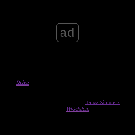
ad
Over
Drive
to z kolei propozycja z Azji. Rzecz prawi o
wyścigach samochodowych, zatem niedziwne, że ścieżka
dźwiękowa Naokiego Sato już od pierwszych sekund budzi
skojarzenia z
Szybkim jak błyskawica
Hansa Zimmera
(oraz
w nieco mniejszym stopniu z
Wyścigiem
tegoż twórcy).
Drapieżne tematy o tak zwanym anthemowym sznycie i
zbliżony poziom bezkompromisowości przebojowych
tematów to idealny wabik na wszelkich pasjonatów