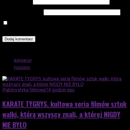
Adres e-mail
*
Witryna internetowa
Zapamiętaj moje dane w tej przeglądarce podczas pisania
kolejnych komentarzy.
Advertisement
Najnowsze
Popularne
Publicystyka filmowa
14 godzin ago
KARATE TYGRYS. kultowa seria filmów sztuk
walki, którą wszyscy znali, a której NIGDY
NIE BYŁO