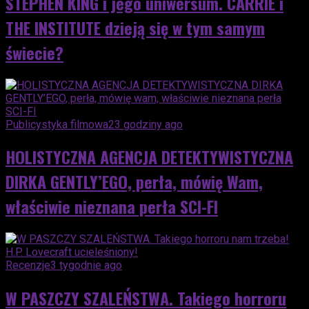
STEPHEN KING i jego uniwersum. CARRIE i
THE INSTITUTE dzieją się w tym samym
świecie?
Publicystyka filmowa
23 godziny ago
HOLISTYCZNA AGENCJA DETEKTYWISTYCZNA
DIRKA GENTLY’EGO, perła, mówię Wam,
właściwie nieznana perła SCI-FI
Recenzje
3 tygodnie ago
W PASZCZY SZALEŃSTWA. Takiego horroru