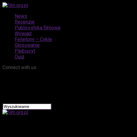
News
Recenzje
Publicystyka filmowa
Wywiad
Felietony – Cykle
Głosowanie
Plebiscyt
Quiz
Connect with us
film.org.pl