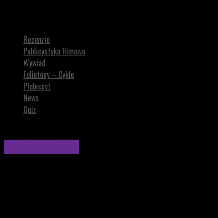
NAJLEPSZE SOUNDTRACKI CZERWCA 2018. Picasso, Don Kichot i
dinozaury
Recenzje
Publicystyka filmowa
Wywiad
Felietony – Cykle
Plebiscyt
News
Quiz
Publicystyka filmowa
NAJLEPSZE SOUNDTRACKI CZERWCA 2018. Picasso,
Don Kichot i dinozaury
W czerwcu 2018 roku muzyka filmowa zafundowała nam