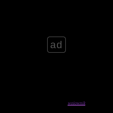
Advertisement
ad
I wychodzimy na moment poza rejony czystej filmówki.
Sirens
Craiga Safana jest bowiem muzyką inspirowaną…
Odyseją
Homera. Tak, tak. Odpowiedzialny za ilustracje do
takich filmów jak
Ostatni gwiezdny
wojownik
,
Misja Rekina
czy
Szczeniackie wojsko
kompozytor postanowił tym