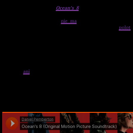
Znamienne, że kobiece
Ocean’s 8
otrzymało podkład od
mężczyzny. Szczęśliwie Daniel Pemberton to obecnie
gwarancja jakości, zatem
nie ma
tu mowy o chybionym
wyborze lub nieudanej muzyce. Wręcz przeciwnie –
polot
tej pracy porównać można do poprzednich ilustracji tej
serii, autorstwa Davida Holmesa.
Pemberton podtrzymał radosną atmosferę wielkiego skoku
z energią brzmienia retro oraz pewną namiastką tajemnicy.
Dość napisać, że ten trwający ponad godzinę soundtrack
nie nudzi
ani
minuty, a jego poszczególne utwory zarażają
energią i porywają zawadiackością. Do pełni szczęścia
zabrakło tylko jakichś chwytliwych piosenek, które
ubarwiały przecież wszystkie poprzednie części
Ocean’s
.
Lecz i bez nich mamy do czynienia z mocno imprezową
pozycją, która solidnie poprawia nastrój.