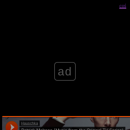
mimo pozornej przeciętności całej pracy zdecydowanie
coś
w tej muzyce siedzi i bynajmniej nie jest ona tylko pustą
tapetą. Polecane, acz specyficzne.
Advertisement
ad