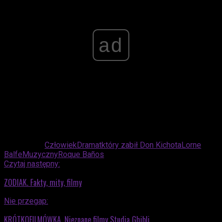
ad
Powiązane:
Człowiek
Dramat
który zabił Don Kichota
Lorne
Balfe
Muzyczny
Roque Baños
Czytaj następny:
ZODIAK. Fakty, mity, filmy
Nie przegap:
KRÓTKOFILMÓWKA. Nieznane filmy Studia Ghibli