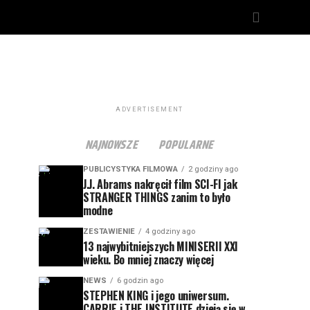
"
ADVERTISEMENT
NAJNOWSZE
POPULARNE
PUBLICYSTYKA FILMOWA
2 godziny ago
J.J. Abrams nakręcił film SCI-FI jak
STRANGER THINGS zanim to było
modne
ZESTAWIENIE
4 godziny ago
13 najwybitniejszych MINISERII XXI
wieku. Bo mniej znaczy więcej
NEWS
6 godzin ago
STEPHEN KING i jego uniwersum.
CARRIE i THE INSTITUTE dzieją się w