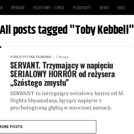
WA
WYWIAD
FELIETONY – CYKLE
PLEBISCYT
NEWS
QUIZ
All posts tagged "Toby Kebbell
PUBLICYSTYKA FILMOWA
7 lat ago
SERVANT. Trzymający w napięciu
SERIALOWY HORROR od reżysera
„Szóstego zmysłu”
SERWANT to intrygujący serialowy horror od M.
Nighta Shyamalana, łączący napięcie z
psychologiczną głębią w mrocznej narracji.
MORE POSTS