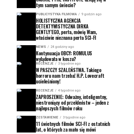
tym samym świecie?
PUBLICYSTYKA FILMOWA
9 godzin ago
HOLISTYCZNA AGENCJA
DETEKTYWISTYCZNA DIRKA
GENTLY’EGO, perła, mówię Wam,
właściwie nieznana perła SCI-FI
NEWS
24 godziny ago
Kontynuacja OBCY: ROMULUS
wylądowała w koszu?
RECENZJE
3 tygodnie ago
W PASZCZY SZALEŃSTWA. Takiego
horroru nam trzeba! H.P. Lovecraft
ucieleśniony!
RECENZJE
4 tygodnie ago
ZAPROSZENIE: Odważny, inteligentny,
niestroniący od przekleństw – jeden z
najlepszych filmów roku
ZESTAWIENIE
3 tygodnie ago
11 świetnych filmów SCI-FI z ostatnich
lat, o których za mało się mówi