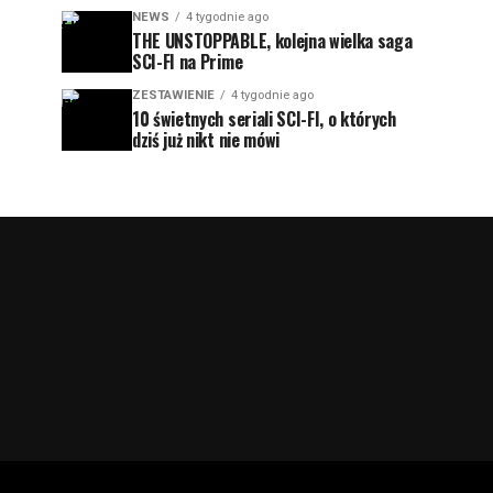
NEWS
4 tygodnie ago
THE UNSTOPPABLE, kolejna wielka saga
SCI-FI na Prime
ZESTAWIENIE
4 tygodnie ago
10 świetnych seriali SCI-FI, o których
dziś już nikt nie mówi