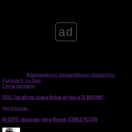
ad
Powiązane:
Adaptacja
Kino
Literatura
Miasto złudzeń
Sci-
Fi
Ursula K. Le Guin
Czytaj następny:
DEVS. Filozoficzne science fiction od twórcy EX MACHINY
Nie przegap:
NAJLEPIEJ obsadzone role w filmach SCIENCE FICTION