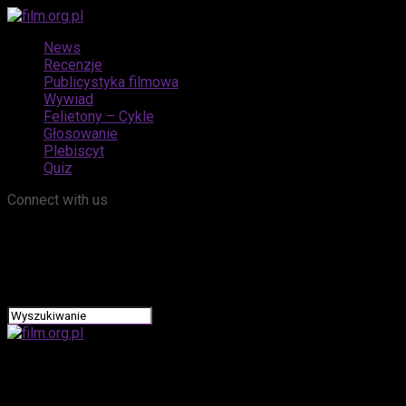
News
Recenzje
Publicystyka filmowa
Wywiad
Felietony – Cykle
Głosowanie
Plebiscyt
Quiz
Connect with us
film.org.pl