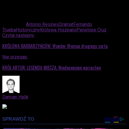
Powiązane:
Antonio Resines
Dramat
Fernando
Trueba
Historyczny
Królowa Hiszpanii
Penelope Cruz
Czytaj następny:
KRÓLOWA BARBARZYŃCÓW. Wonder Woman drugiego sortu
Nie przegap:
KRÓL ARTUR. LEGENDA MIECZA. Niedocenione wariactwo
Damian Halik
Advertisement