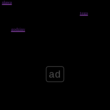
sława
hiszpańskiej kinematografii lat trzydziestych. Ten
sam, którego pracę oglądaliśmy w
Dziewczynie
marzeń
(stąd uwaga o nieodświeżaniu sobie
tego
filmu). W
tym momencie zmarnowany został cały potencjał, jaki
zbudowano w prologu – a przecież do końca seansu jeszcze
dwie
godziny
!
Advertisement
ad