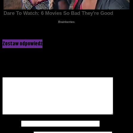
Kliknij, żeby skomentować
Zostaw odpowiedź
Twój adres e-mail nie zostanie opublikowany.
Wymagane pola
są oznaczone
*
Komentarz
*
Nazwa
*