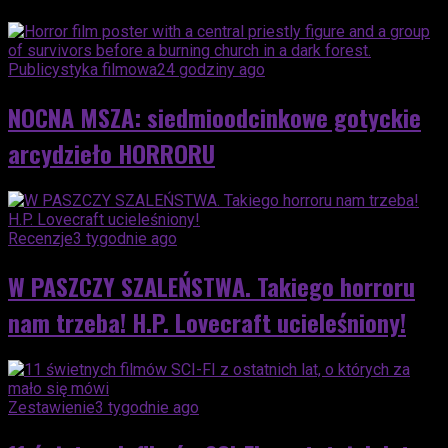
Publicystyka filmowa
24 godziny ago
NOCNA MSZA: siedmioodcinkowe gotyckie
arcydzieło HORRORU
Recenzje
3 tygodnie ago
W PASZCZY SZALEŃSTWA. Takiego horroru
nam trzeba! H.P. Lovecraft ucieleśniony!
Zestawienie
3 tygodnie ago