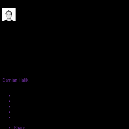
wątkami i emocjami.
Published
9 lat ago
on
10 czerwca, 2017
By
Damian Halik
Share