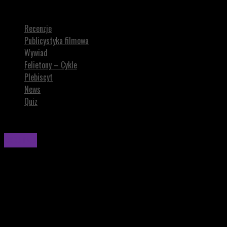
KRÓLOWA HISZPANII. Wszystko ładnie, ale coś tu nie gra
Recenzje
Publicystyka filmowa
Wywiad
Felietony – Cykle
Plebiscyt
News
Quiz
Recenzje
KRÓLOWA HISZPANII. Wszystko ładnie, ale coś tu
nie gra
W filmie KRÓLOWA HISZPANII rzeczywistość splata się z
fikcją, a historia przeszłości zaskakuje niejednoznacznymi