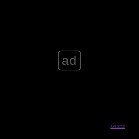
filmu.
Advertisement
ad
W ostatecznym rozrachunku nie powiedziałbym, że te dwie
godziny i osiem minut były czasem zmarnowanym (choć
zapewne znalazłbym masę ciekawszych
rzeczy
do
zrobienia).
Mimo umiejscowienia akcji w trudnych
realiach totalitarnej Hiszpanii, film nie wymaga