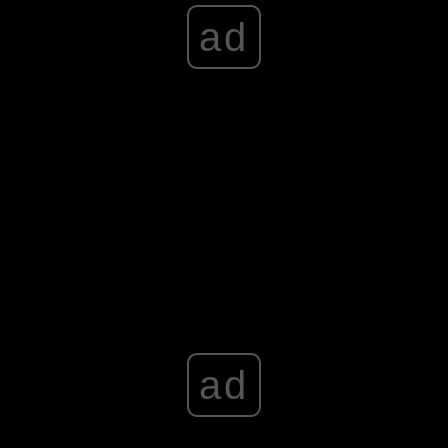
ad
korekta: Kornelia Farynowska
Advertisement
ad