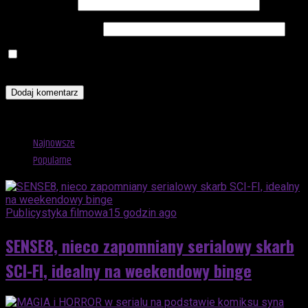
Adres e-mail
*
Witryna internetowa
Zapamiętaj moje dane w tej przeglądarce podczas pisania
kolejnych komentarzy.
Advertisement
Najnowsze
Popularne
Publicystyka filmowa
15 godzin ago
SENSE8, nieco zapomniany serialowy skarb
SCI-FI, idealny na weekendowy binge