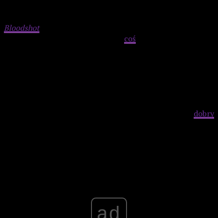
Bloodshot
jest fatalnie zmontowany zarówno na poziomie
ogółu, jak i detalu. Nie istnieje tu
coś
takiego jak umiejętne
prowadzenie tempa, a akcja bezmyślnie brnie przed siebie,
nie zatrzymując się w ważnych momentach, co w
połączeniu z porzuceniem perspektywy protagonisty w
drugim akcie filmu rujnuje napięcie i oddala nas od Raya
jeszcze bardziej. Jeśli chodzi zaś o wspomniany detal, to już
po pierwszej strzelaninie i mającej miejsce chwilę później
walce w łazience wiadomo, że nie ma co liczyć na
dobry
spektakl.
Advertisement
ad