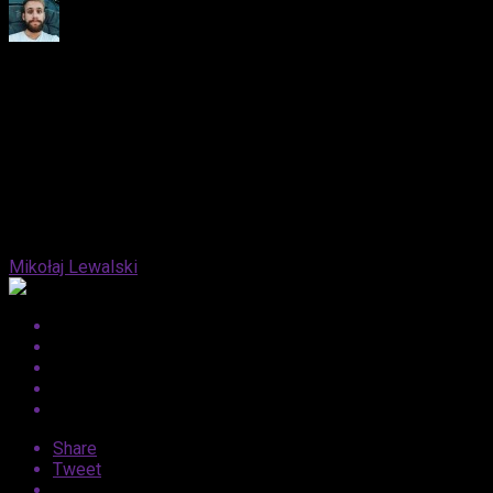
Published
6 lat ago
on
16 kwietnia, 2020
By
Mikołaj Lewalski
Share
Tweet