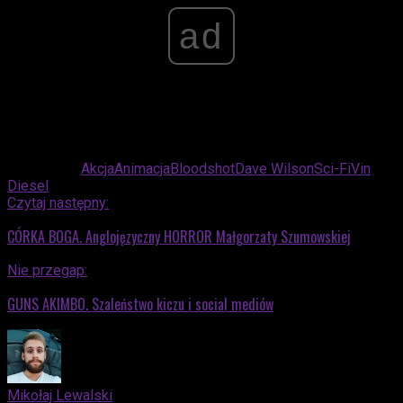
ad
Powiązane:
Akcja
Animacja
Bloodshot
Dave Wilson
Sci-Fi
Vin
Diesel
Czytaj następny:
CÓRKA BOGA. Anglojęzyczny HORROR Małgorzaty Szumowskiej
Nie przegap:
GUNS AKIMBO. Szaleństwo kiczu i social mediów
Mikołaj Lewalski