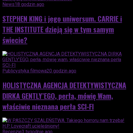
News
18 godzin ago
STEPHEN KING i jego uniwersum. CARRIE i
THE INSTITUTE dzieją się w tym samym
świecie?
Publicystyka filmowa
20 godzin ago
HOLISTYCZNA AGENCJA DETEKTYWISTYCZNA
DIRKA GENTLY’EGO, perła, mówię Wam,
właściwie nieznana perła SCI-FI
Recenzje
3 tygodnie ago