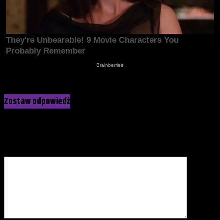
Kliknij, żeby skomentować
Zostaw odpowiedź
Twój adres e-mail nie zostanie opublikowany.
Wymagane pola
są oznaczone
*
Komentarz
*