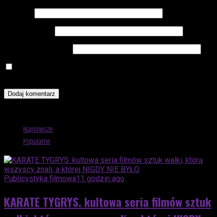
Nazwa
*
Adres e-mail
*
Witryna internetowa
Zapamiętaj moje dane w tej przeglądarce podczas pisania
kolejnych komentarzy.
Advertisement
Najnowsze
Popularne
Publicystyka filmowa
11 godzin ago
KARATE TYGRYS. kultowa seria filmów sztuk