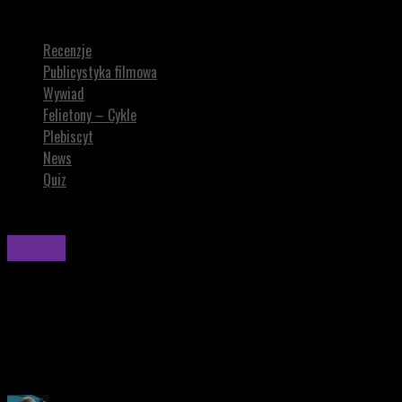
BLOODSHOT. Panie, kto panu to tak spie*dolił?
Recenzje
Publicystyka filmowa
Wywiad
Felietony – Cykle
Plebiscyt
News
Quiz
Recenzje
BLOODSHOT. Panie, kto panu to tak spie*dolił?
BLOODSHOT to film, który miał być hołdem dla akcji, a okazał
się przeciętnym widowiskiem z bezbarwnym Vin Diesel.
Rozczarowuje na wielu poziomach.