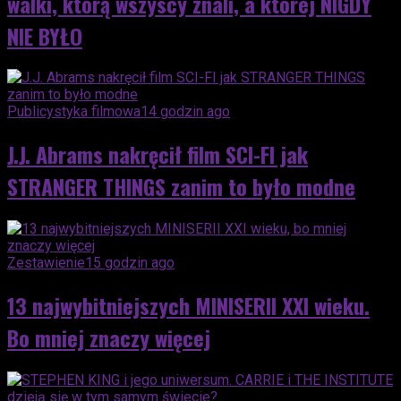
walki, którą wszyscy znali, a której NIGDY
NIE BYŁO
Publicystyka filmowa
14 godzin ago
J.J. Abrams nakręcił film SCI-FI jak
STRANGER THINGS zanim to było modne
Zestawienie
15 godzin ago
13 najwybitniejszych MINISERII XXI wieku.
Bo mniej znaczy więcej