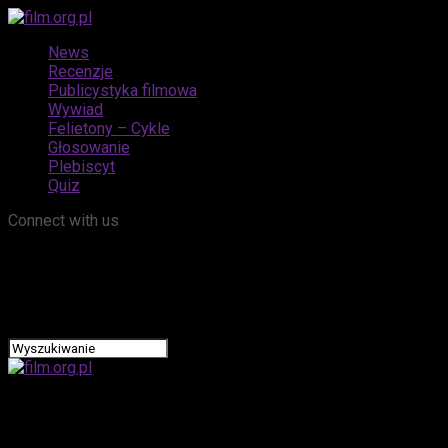
News
Recenzje
Publicystyka filmowa
Wywiad
Felietony – Cykle
Głosowanie
Plebiscyt
Quiz
Connect with us
film.org.pl