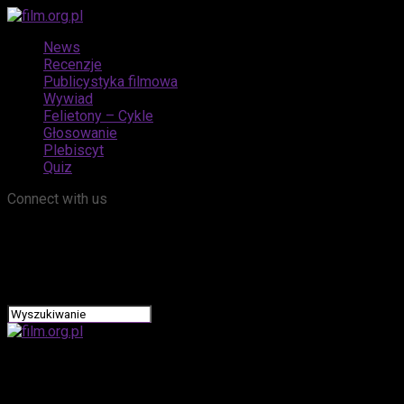
News
Recenzje
Publicystyka filmowa
Wywiad
Felietony – Cykle
Głosowanie
Plebiscyt
Quiz
Connect with us
film.org.pl