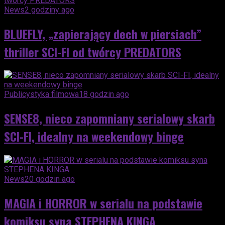
News
2 godziny ago
BLUEFLY, „zapierający dech w piersiach”
thriller SCI-FI od twórcy PREDATORS
Publicystyka filmowa
18 godzin ago
SENSE8, nieco zapomniany serialowy skarb
SCI-FI, idealny na weekendowy binge
News
20 godzin ago
MAGIA i HORROR w serialu na podstawie
komiksu syna STEPHENA KINGA