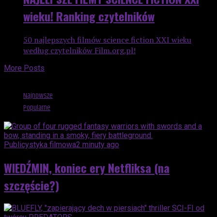
wieku! Ranking czytelników
50 najlepszych filmów science fiction XXI wieku
według czytelników Film.org.pl!
More Posts
Advertisement
Najnowsze
Popularne
Publicystyka filmowa
2 minuty ago
WIEDŹMIN, koniec ery Netfliksa (na
szczęście?)