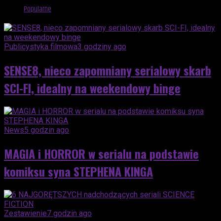
Popularne
Publicystyka filmowa
3 godziny ago
SENSE8, nieco zapomniany serialowy skarb
SCI-FI, idealny na weekendowy binge
News
5 godzin ago
MAGIA i HORROR w serialu na podstawie
komiksu syna STEPHENA KINGA
Zestawienie
7 godzin ago