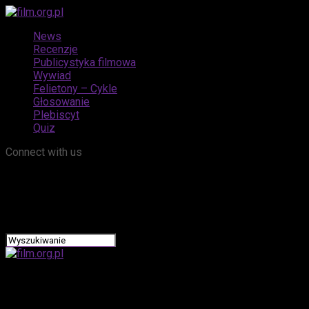
News
Recenzje
Publicystyka filmowa
Wywiad
Felietony – Cykle
Głosowanie
Plebiscyt
Quiz
Connect with us
film.org.pl