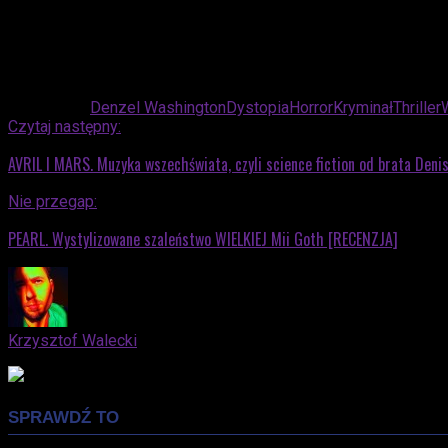
pudełku, zamiast pozwoleniu mu na oddech na wielkim,
korekta: Kornelia Farynowska
Advertisement
Powiązane:
Denzel Washington
Dystopia
Horror
Kryminał
Thriller
W
Czytaj następny:
AVRIL I MARS. Muzyka wszechświata, czyli science fiction od brata Denis
Nie przegap:
PEARL. Wystylizowane szaleństwo WIELKIEJ Mii Goth [RECENZJA]
Krzysztof Walecki
Advertisement