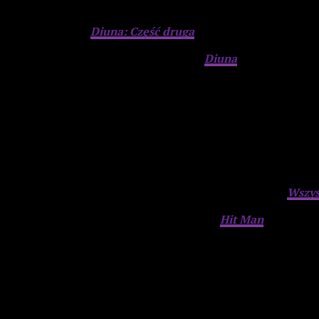
Najlepszy film –
Diuna: Część druga
Najlepszy film w szerokiej dystrybucji:
Diuna
: Część druga
Advertisement
Najlepszy film dystrybuowany w mniej niż 600 kinach:
Wszys
Najlepszy film platformy streamingowej:
Hit Man
Advertisement