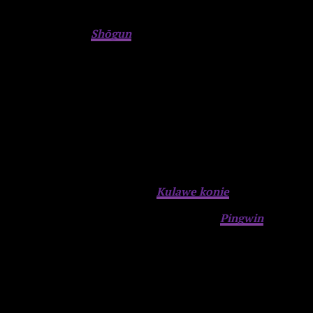
Najlepszy serial:
Shōgun
Najlepszy nowy serial:
Shōgun
Advertisement
Najlepszy powracający serial:
Kulawe konie
. Sezon 4
Najlepsza antologia lub serial limitowany:
Pingwin
Advertisement