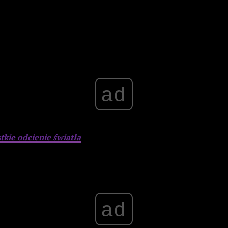
ad
tkie odcienie światła
ad