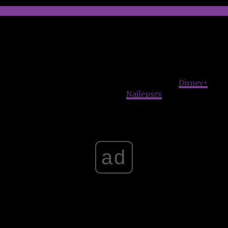
lmów i seriali, który corocznie przyznaje swoje nagrody n
przyznano w 30 kategoriach.
a
Diuna 2
z „Certyfikatem Świeżości” i wynikiem 92% pozytywny
lm o szerokiej dystrybucji” (powyżej 600 kin) oraz „Najlepszy 
ż 99% pozytywnych recenzji krytyków. Produkcja
Disney+
otrzy
ę zdobyły także
Hit Man
Netflixa („
Najlepszy
film platformy st
riller”), a także
Wicked
. Do kogo powędrowały pozostałe Zło
ad
bywców Złotych Pomidorów