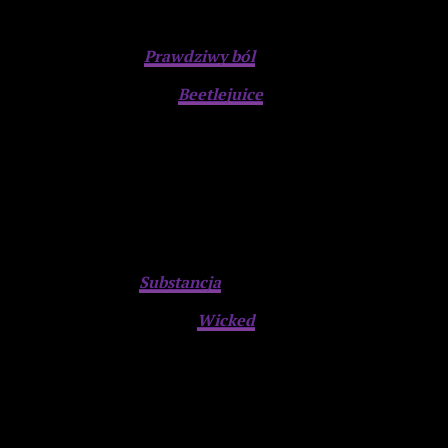
Najlepszy dramat:
Prawdziwy ból
Najlepszy film fantasy:
Beetlejuice
, Beetlejuice
Advertisement
Najlepszy horror:
Substancja
Najlepszy film muzyczny:
Wicked
Advertisement