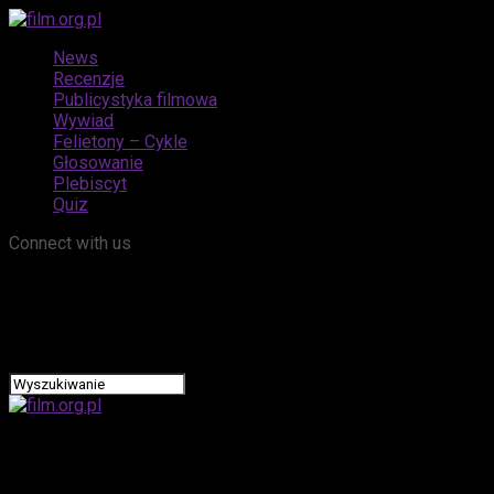
News
Recenzje
Publicystyka filmowa
Wywiad
Felietony – Cykle
Głosowanie
Plebiscyt
Quiz
Connect with us
film.org.pl