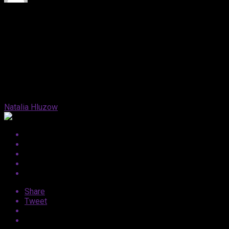
Published
2 lata ago
on
17 stycznia, 2025
By
Natalia Hluzow
Share
Tweet