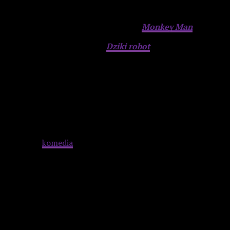
Najlepszy film akcji lub przygodowy:
Monkey Man
Najlepszy film animowany:
Dziki robot
Advertisement
Najlepsza
komedia
:
Hit Man
Najlepszy film dokumentalny:
Will & Harper
Advertisement