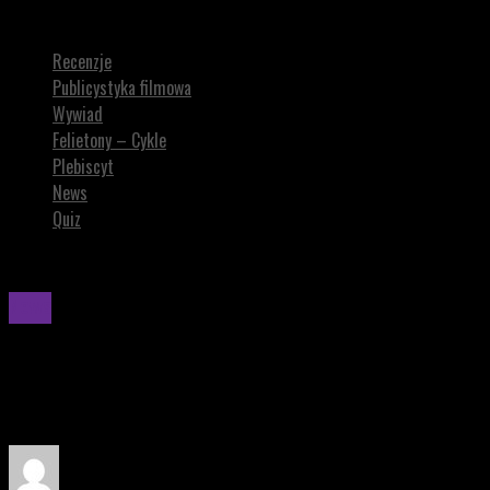
Rotten Tomatoes Awards przyznane! Jakie filmy i seriale były najlep
Recenzje
Publicystyka filmowa
Wywiad
Felietony – Cykle
Plebiscyt
News
Quiz
News
Rotten Tomatoes Awards przyznane! Jakie filmy i 
Agregat recenzji Rotten Tomatoes przyznał swoje nagrody już 