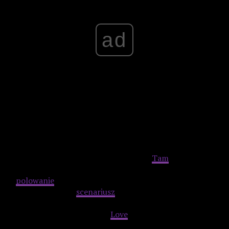
ad
Pijani, potrącają samochodem prowadzonym przez Raya
idącego ulicą mężczyznę. Mimo oznak życia, wyrzucają ciało
do wody. Mija rok. Julia, jedna z uczestniczek smutnego
wydarzenia, wraca do domu na wakacje.
Tam
czeka na nią
list o treści: „wiem, co zrobiłaś minionego lata. Rozpoczyna
się
polowanie
… Bardzo dobry horror/thriller młodzieżowy.
Sprawnie napisany
scenariusz
, młoda i świeża obsada,
napięcie i miła dla ucha ścieżka dźwiękowa to atuty filmu.
Na uwagę zasługuje Jennifer
Love
Hewitt, która po tym
filmie stała się jedną z najpopularniejszych aktorek