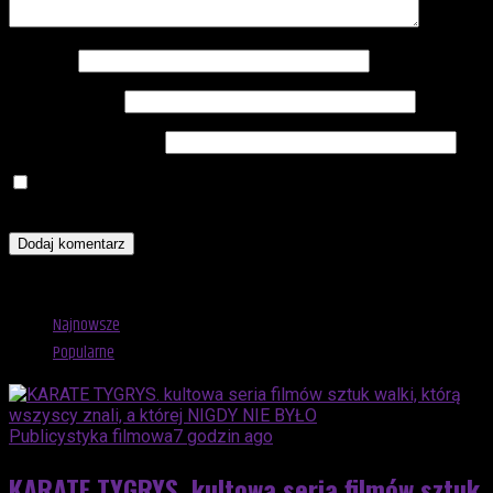
Nazwa
*
Adres e-mail
*
Witryna internetowa
Zapamiętaj moje dane w tej przeglądarce podczas pisania
kolejnych komentarzy.
Advertisement
Najnowsze
Popularne
Publicystyka filmowa
7 godzin ago
KARATE TYGRYS. kultowa seria filmów sztuk