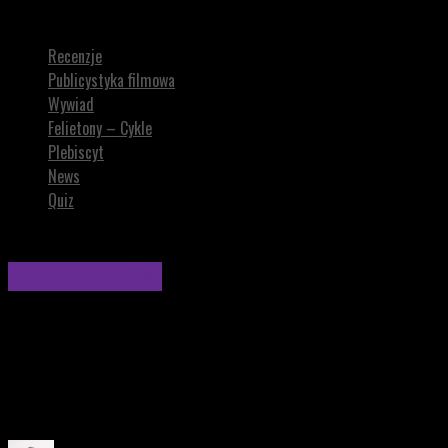
SEQUELE – Koszmar minionego lata
Recenzje
Publicystyka filmowa
Wywiad
Felietony – Cykle
Plebiscyt
News
Quiz
Publicystyka filmowa
SEQUELE – Koszmar minionego lata
W KOSZMAR MINIONEGO LATA czwórka przyjaciół staje się
celem tajemniczego prześladowcy. Przerażający thriller pełen
napięcia i świeżej obsady!