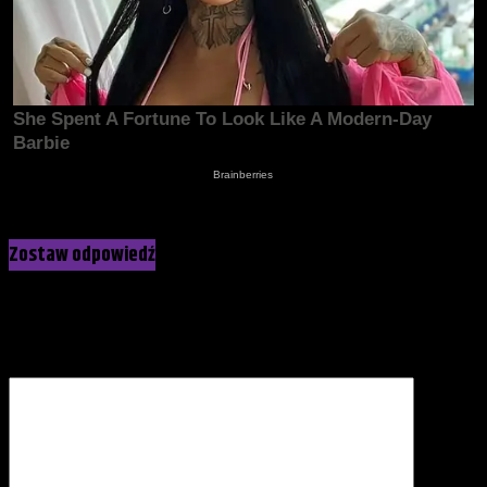
Kliknij, żeby skomentować
Zostaw odpowiedź
Twój adres e-mail nie zostanie opublikowany.
Wymagane pola
są oznaczone
*
Komentarz
*