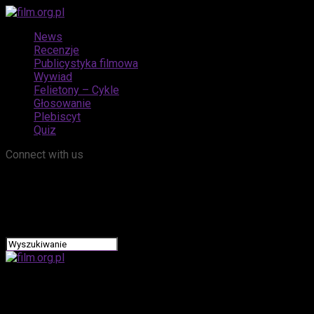
News
Recenzje
Publicystyka filmowa
Wywiad
Felietony – Cykle
Głosowanie
Plebiscyt
Quiz
Connect with us
film.org.pl