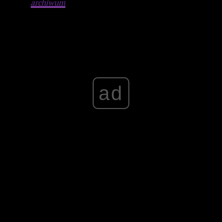
Tekst z
archiwum
film.org.pl.
Advertisement
ad
Advertisement