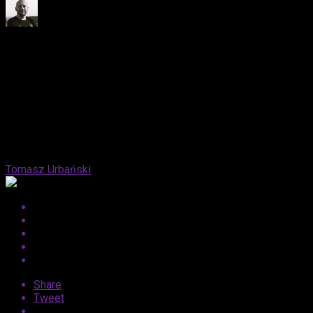
Published
15 lat ago
on
31 grudnia, 2011
By
Tomasz Urbański
Share
Tweet