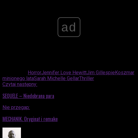
ad
Powiązane:
Horror
Jennifer Love Hewitt
Jim Gillespie
Koszmar
minionego lata
Sarah Michelle Gellar
Thriller
Czytaj następny:
SEQUELE – Niedobrana para
Nie przegap:
MECHANIK. Oryginał i remake