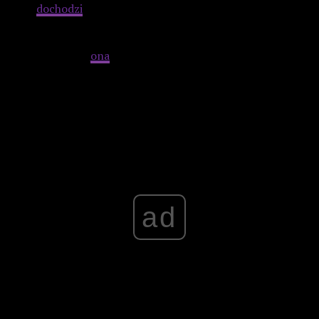
tego
dochodzi
angielski dubbing (większość aktorów to
Włosi), często rażący przesadnym akcentowaniem
niektórych wyrazów. Widz utożsamia się z Suzy nie tylko
dlatego, że jest
ona
nominalną bohaterką, ale przez swoją
zwyczajność i fakt, że grająca ją Amerykanka Jessica Harper
mówi własnym głosem.
Advertisement
ad