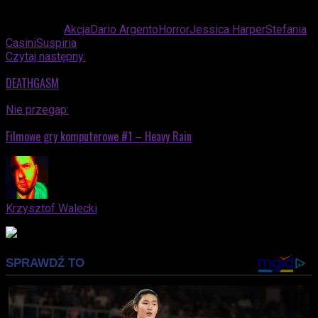
Powiązane:
Akcja
Dario Argento
Horror
Jessica Harper
Stefania
Casini
Suspiria
Czytaj następny:
DEATHGASM
Nie przegap:
Filmowe gry komputerowe #1 – Heavy Rain
Krzysztof Walecki
Advertisement