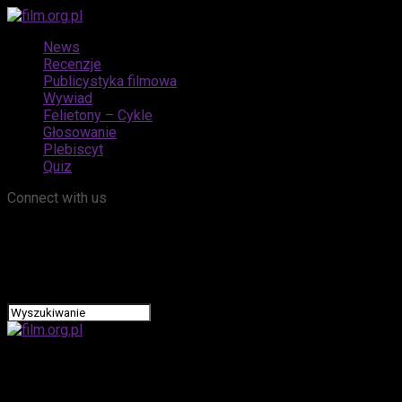
News
Recenzje
Publicystyka filmowa
Wywiad
Felietony – Cykle
Głosowanie
Plebiscyt
Quiz
Connect with us
film.org.pl