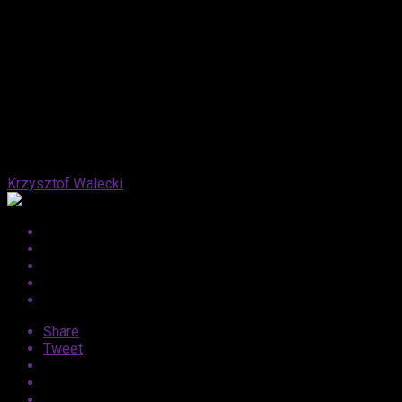
Published
11 lat ago
on
15 listopada, 2015
By
Krzysztof Walecki
Share
Tweet