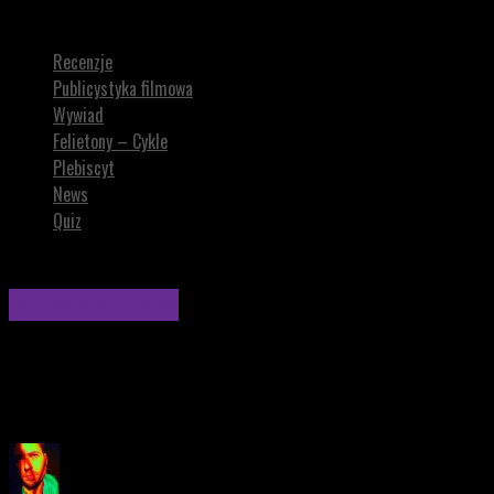
Suspiria (1977)
Recenzje
Publicystyka filmowa
Wywiad
Felietony – Cykle
Plebiscyt
News
Quiz
Publicystyka filmowa
Suspiria (1977)
Kultowy horror fantastyczny Dario Argento!