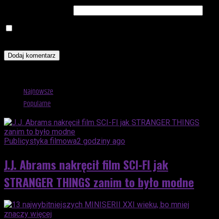
Witryna internetowa
Zapamiętaj moje dane w tej przeglądarce podczas pisania
kolejnych komentarzy.
Advertisement
Najnowsze
Popularne
Publicystyka filmowa
2 godziny ago
J.J. Abrams nakręcił film SCI-FI jak
STRANGER THINGS zanim to było modne