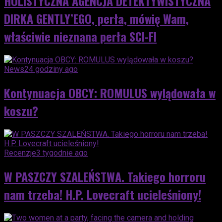
HOLISTYCZNA AGENCJA DETEKTYWISTYCZNA
DIRKA GENTLY’EGO, perła, mówię Wam,
właściwie nieznana perła SCI-FI
News
24 godziny ago
Kontynuacja OBCY: ROMULUS wylądowała w
koszu?
Recenzje
3 tygodnie ago
W PASZCZY SZALEŃSTWA. Takiego horroru
nam trzeba! H.P. Lovecraft ucieleśniony!