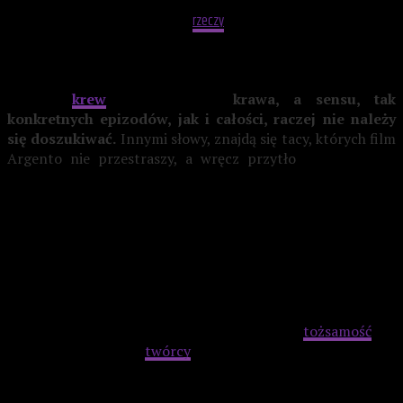
W
Suspirii
jest jednak więcej
rzeczy
, które mogą razić, a nawet
odrzucać.
Muzyka w wielu scenach jest zdecydowanie zbyt
głośna,
krew
przesadnie jas
krawa, a sensu, tak
konkretnych epizodów, jak i całości, raczej nie należy
się doszukiwać.
Innymi słowy, znajdą się tacy, których film
Argento nie przestraszy, a wręcz przytło
czy mnogością
pomysłów i efektem szoku, jaki ma on wywołać. Ale o to
właśnie włoskiemu reżyserowi chodzi. Chce on widza
zadręczyć feerią barw i dźwięków, efektami
gore
oraz
nieoczekiwanymi wybuchami przemocy. Jednocześnie
zauroczyć obrazami, nawet takimi, po których włosy jeży się
na ciele.
Mamy się poczuć nie tylko, jak Suzy, bezbronni i w pułapce,
lecz także jak niewidzialny szaleniec, którego
tożsamość
pozostaje zagadką. U
twórcy
Głębokiej czerwieni
punkt
widzenia mordercy staje się często równie ważny, co ofiary,
a może nawet ważniejszy.