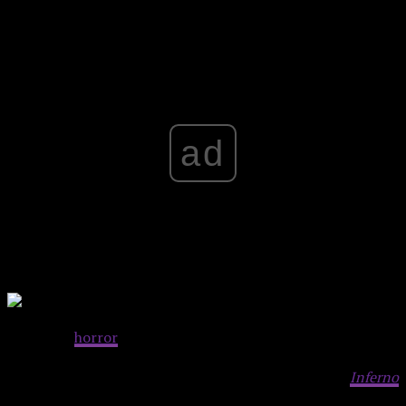
Advertisement
ad
Kultowy
horror
fantastyczny Dario Argento doczekał
rozwinięcia wątków w postaci dwóch kontynuacji, razem
tworząc tzw. trylogię Trzech Matek. O ile jednak
Inferno
(1980) jest jeszcze udanym, choć stylistycznie odmiennym