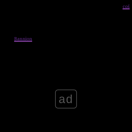
miejsca pozytywkowej melodii, która zamienia się w
coś
bardziej drapieżnego i złowróżbnego. Gdzieniegdzie
przedziera się głos wokalisty zespołu Goblin z jednym
jedynie słowem –
witch
(wiedźma). Słyszany jest również
narrator opowiadający o przylocie młodej Amerykanki,
Suzy
Bannion
, do Fryburga, w celu nauki w słynnej szkole
baletowej.
Advertisement
ad