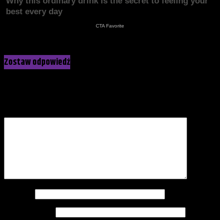
Kliknij, żeby skomentować
Zostaw odpowiedź
Twój adres e-mail nie zostanie opublikowany.
Wymagane pola
są oznaczone
*
Komentarz
*
Nazwa
*
Adres e-mail
*