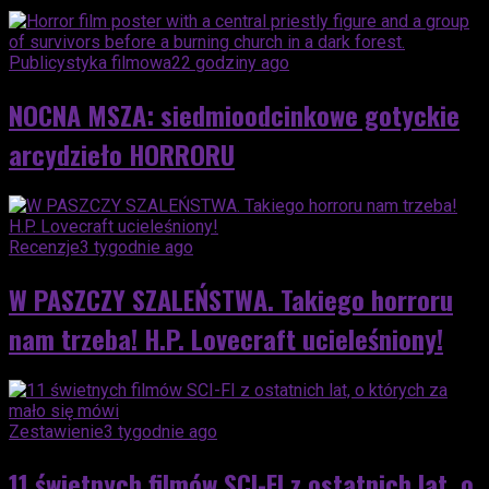
Publicystyka filmowa
22 godziny ago
NOCNA MSZA: siedmioodcinkowe gotyckie
arcydzieło HORRORU
Recenzje
3 tygodnie ago
W PASZCZY SZALEŃSTWA. Takiego horroru
nam trzeba! H.P. Lovecraft ucieleśniony!
Zestawienie
3 tygodnie ago
11 świetnych filmów SCI-FI z ostatnich lat, o