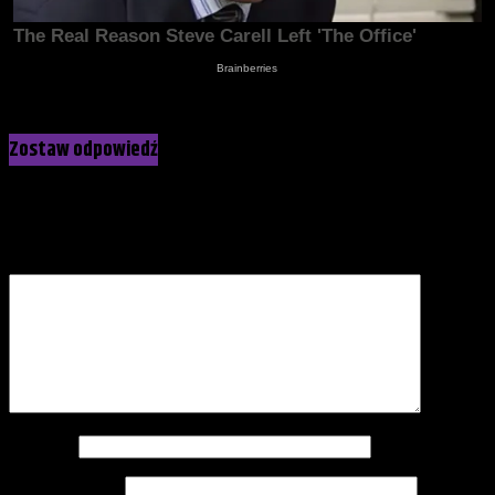
Kliknij, żeby skomentować
Zostaw odpowiedź
Twój adres e-mail nie zostanie opublikowany.
Wymagane pola
są oznaczone
*
Komentarz
*
Nazwa
*
Adres e-mail
*