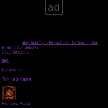
ad
Powiązane:
Akcja
Alan Taylor
Emilia Clarke
Jai Courtney
Sci-
Fi
Terminator: Genisys
Czytaj następny:
IDOL
Nie przegap:
Terminator: Genisys
Radosław Pisula