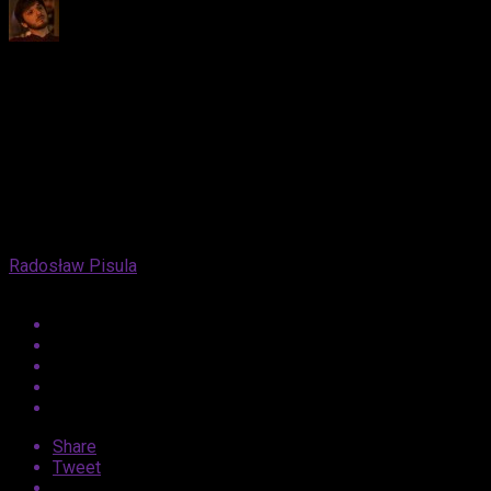
Published
11 lat ago
on
3 lipca, 2015
By
Radosław Pisula
Share
Tweet