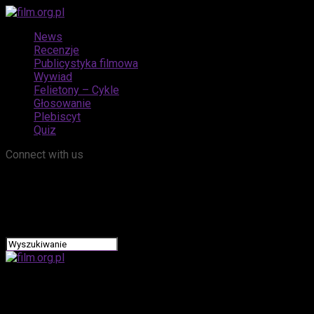
News
Recenzje
Publicystyka filmowa
Wywiad
Felietony – Cykle
Głosowanie
Plebiscyt
Quiz
Connect with us
film.org.pl