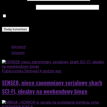
Witryna internetowa
Zapamiętaj moje dane w tej przeglądarce podczas pisania
kolejnych komentarzy.
Advertisement
Najnowsze
Popularne
Publicystyka filmowa
14 godzin ago
SENSE8, nieco zapomniany serialowy skarb
SCI-FI, idealny na weekendowy binge