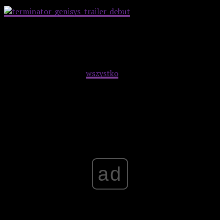
„Terminator: Genisys” to bardzo typowy blockbuster
(brawa za zupełnie niepotrzebną i pokraczną scenę
rozwałki w trzecim akcie, kumulująca w sobie marazm
współczesnych akcyjniaków) – ma kilka ciekawych scen
między postaciami, ale
wszystko
to niknie w bylejakości i
straconych szansach.
Advertisement
ad