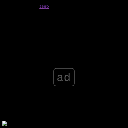
mam świadomość
tego
, że mogę na dwie pierwsze odsłony
spoglądać zza krat młodzieńczej fascynacji, ale
„Terminatory” bronią się do dzisiaj potwornie dobrze
(szczególnie „Dzień Sądu” – zatrzymany w czasie i jakości).
Advertisement
ad