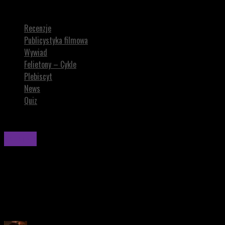
Terminator: Genisys – recenzja na NIE
Recenzje
Publicystyka filmowa
Wywiad
Felietony – Cykle
Plebiscyt
News
Quiz
Recenzje
Terminator: Genisys – recenzja na NIE
Festiwal straconych szans i produkt bez własnej
świadomości. Kolejna randka z Arnoldem – tym razem jednak
w knajpce na dworcu.