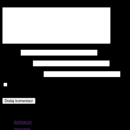
Komentarz
*
Nazwa
*
Adres e-mail
*
Witryna internetowa
Zapamiętaj moje dane w tej przeglądarce podczas pisania
kolejnych komentarzy.
Advertisement
Najnowsze
Popularne