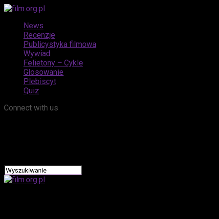
News
Recenzje
Publicystyka filmowa
Wywiad
Felietony – Cykle
Głosowanie
Plebiscyt
Quiz
Connect with us
film.org.pl