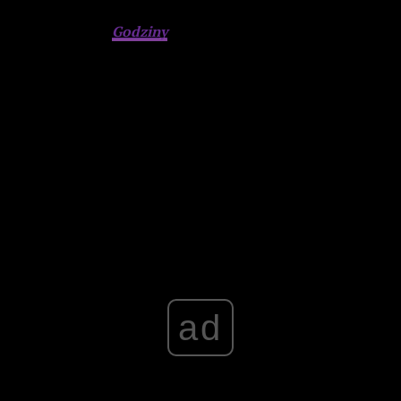
namiot filmowy, w którym miały miejsce projekcje
Kanału, Eroiki,
Godziny
W
oraz
Przypadku
.
Poza wyświetlaniem tych produkcji, w namiocie
(opatrzonym materiałami promocyjnymi
Miasta 44
)
odbywały się wykładu dotyczące między innymi realiów
czasów Powstania, odbywały się warsztaty z produkcji
podziemnych ulotek oraz istniała możliwość zagrania w gry
tematyczne.
Advertisement
ad