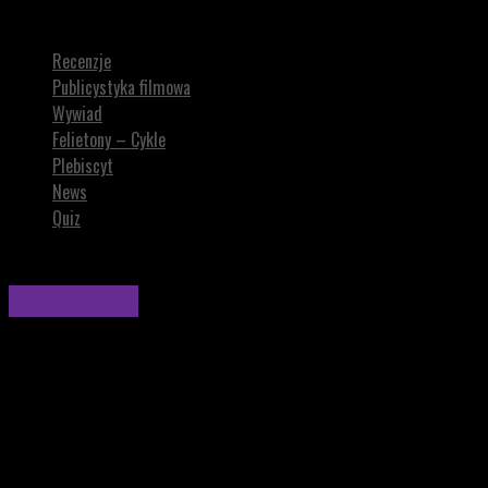
MIASTO 44 na XX PRZYSTANKU WOODSTOCK (sobota)
Recenzje
Publicystyka filmowa
Wywiad
Felietony – Cykle
Plebiscyt
News
Quiz
Felietony - Cykle
MIASTO 44 na XX PRZYSTANKU WOODSTOCK
(sobota)
MIASTO 44 to film, który w fascynujący sposób przybliża
dramat Powstania Warszawskiego, wzbogacając pamięć o