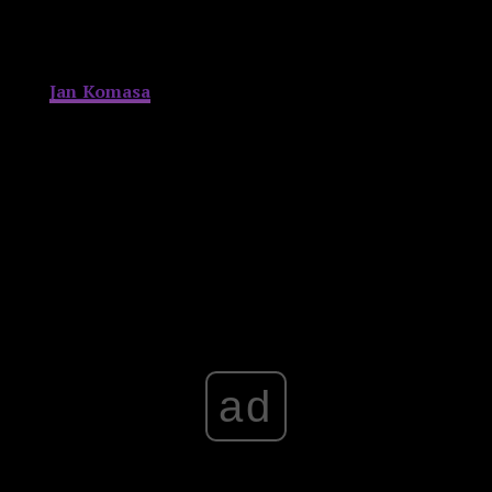
Sam
Jan Komasa
pojawił się na dużej scenie festiwalu o
Godzinie „W” a po chwili milczenia zapowiedział
spotkanie z twórcami
Miasta 44
następnego dnia.
Premiera filmu odbędzie się 19. września bieżącego
roku.
Advertisement
ad