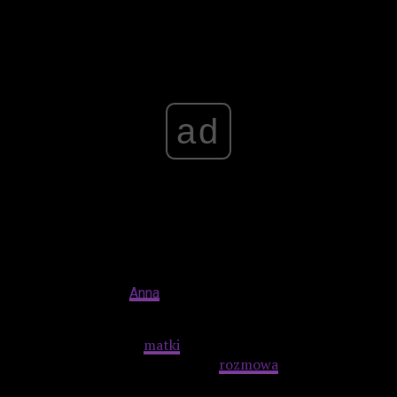
Advertisement
ad
fot. Bartek Muracki,
Anna
Migda
Początkowo słuchacze dowiedzieli się nieco o relacji, jaką
Holland usłyszała od
matki
, która w Powstaniu brała udział.
Idąc tym tropem, zaczęła się
rozmowa
o popularyzacji
symboli narodowych np. na koszulkach, w grach, etc oraz