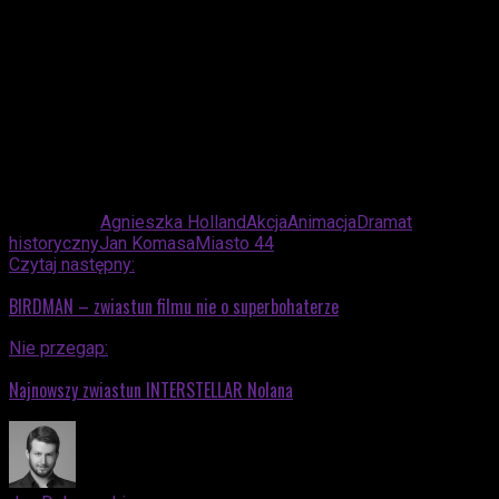
Powiązane:
Agnieszka Holland
Akcja
Animacja
Dramat
historyczny
Jan Komasa
Miasto 44
Czytaj następny:
BIRDMAN – zwiastun filmu nie o superbohaterze
Nie przegap:
Najnowszy zwiastun INTERSTELLAR Nolana