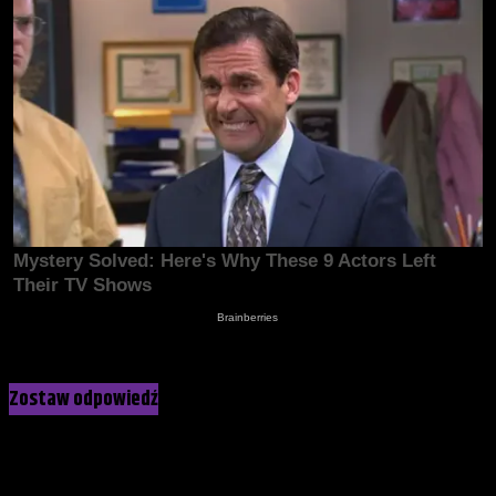
Kliknij, żeby skomentować
Zostaw odpowiedź
Twój adres e-mail nie zostanie opublikowany.
Wymagane pola
są oznaczone
*