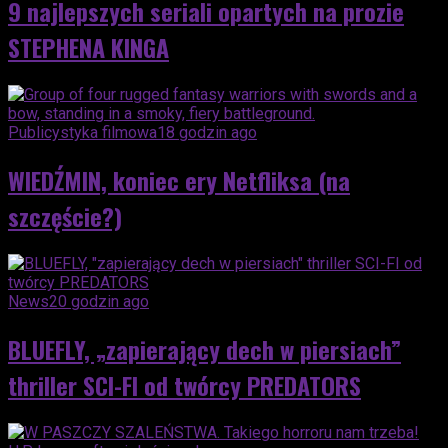
9 najlepszych seriali opartych na prozie
STEPHENA KINGA
Publicystyka filmowa
18 godzin ago
WIEDŹMIN, koniec ery Netfliksa (na
szczęście?)
News
20 godzin ago
BLUEFLY, „zapierający dech w piersiach”
thriller SCI-FI od twórcy PREDATORS