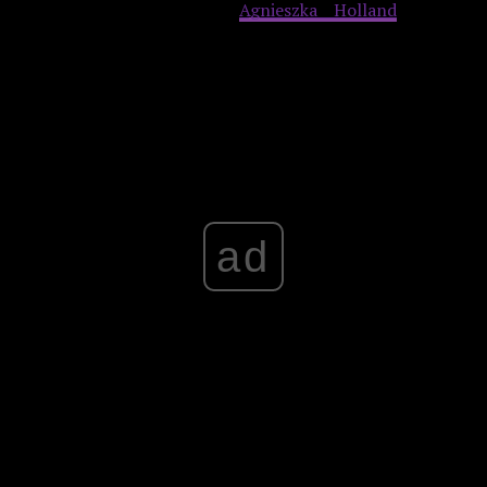
związane z Powstaniem,
Agnieszka Holland
wyraziła
nadzieję na sukces
Miasta 44
– zarówno na polu
komercyjnym, jak i artystycznym.
Advertisement
ad
Na terenie woodstockowego pola mieścił się także