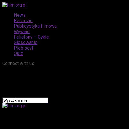
News
Recenzje
Publicystyka filmowa
Wywiad
Felietony – Cykle
Głosowanie
Plebiscyt
Quiz
Connect with us
film.org.pl