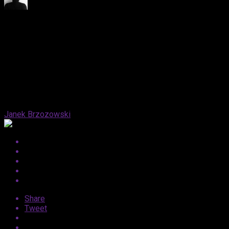
Published
1 rok ago
on
21 marca, 2025
By
Janek Brzozowski
Share
Tweet