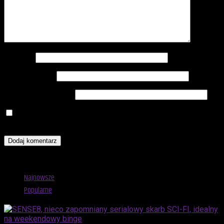
Nazwa
*
Adres e-mail
*
Witryna internetowa
Zapamiętaj moje dane w tej przeglądarce podczas pisania
kolejnych komentarzy.
Advertisement
Najnowsze
Popularne