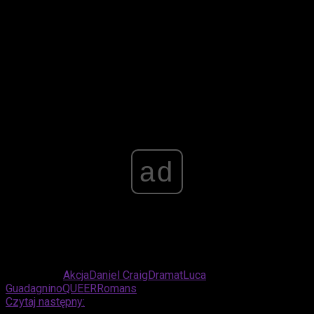
ona sprawia, że prędzej czy później każdy odnajduje
„swojego” Guadagnino – część widowni, jestem tego
pewny, odnajdzie go za sprawą
Queer
.
Advertisement
ad
Powiązane:
Akcja
Daniel Craig
Dramat
Luca
Guadagnino
QUEER
Romans
Czytaj następny: