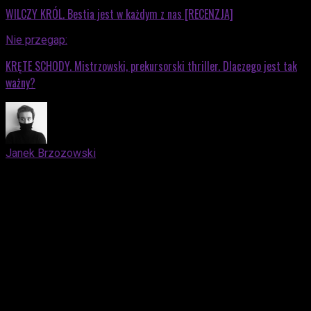
WILCZY KRÓL. Bestia jest w każdym z nas [RECENZJA]
Nie przegap:
KRĘTE SCHODY. Mistrzowski, prekursorski thriller. Dlaczego jest tak
ważny?
Janek Brzozowski
Absolwent poznańskiego filmoznawstwa, swoją pracę
magisterską poświęcił zagadnieniu etyki krytyka filmowego.
Permanentnie niewyspany, bo nocami chłonie na zmianę
westerny i kino nowej przygody. Poza dziesiątą muzą
interesuje go również literatura amerykańska oraz francuska,
a także piłka nożna - od 2006 roku jest oddanym kibicem FC
Barcelony (ze wszystkich tej decyzji konsekwencjami). Od
2017 roku jest redaktorem portalu film.org.pl, jego teksty
znaleźć można również na łamach miesięcznika "Kino" oraz
internetowego czasopisma Nowy Napis Co Tydzień. Laureat
13. edycji konkursu Krytyk Pisze. Podobnie jak Woody Allen,