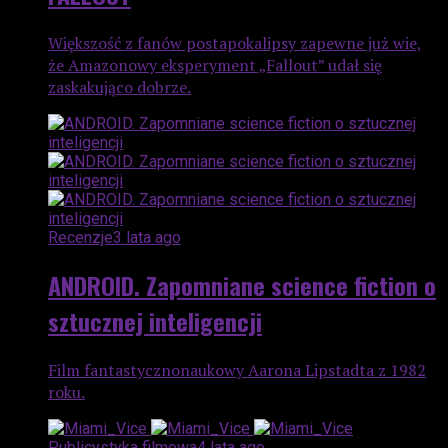
Większość z fanów postapokalipsy zapewne już wie,
że Amazonowy eksperyment „Fallout” udał się
zaskakująco dobrze.
Recenzje
3 lata ago
ANDROID. Zapomniane science fiction o
sztucznej inteligencji
Film fantastycznonaukowy Aarona Lipstadta z 1982
roku.
Publicystyka filmowa
4 lata ago