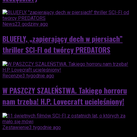
News
23 godziny ago
BLUEFLY, „zapierający dech w piersiach”
thriller SCI-FI od twórcy PREDATORS
Recenzje
3 tygodnie ago
W PASZCZY SZALEŃSTWA. Takiego horroru
nam trzeba! H.P. Lovecraft ucieleśniony!
Zestawienie
3 tygodnie ago