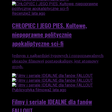
Recenzje
2 lata ago
CHŁOPIEC I JEGO PIES. Kultowe,
niepoprawne politycznie
apokaliptyczne sci-fi
Jednym z najbardziej typowych i rozpoznawalnych
obrazów filmowej postapokalipsy, jest atomowy
grzyb.
Publicystyka filmowa
2 lata ago
Filmy i seriale IDEALNE dla fanów
FALLOUT