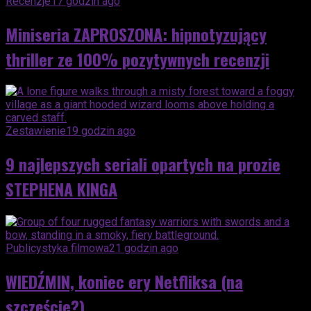
Recenzje
17 godzin ago
Miniseria ZAPROSZONA: hipnotyzujący
thriller ze 100% pozytywnych recenzji
Zestawienie
19 godzin ago
9 najlepszych seriali opartych na prozie
STEPHENA KINGA
Publicystyka filmowa
21 godzin ago
WIEDŹMIN, koniec ery Netfliksa (na
szczęście?)