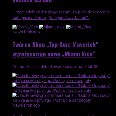
Trzeci odcinek drugiego sezonu to prawdopodobnie
najlepsza odsłona „Policjantów z Miami”.
News
1 rok ago
Twórca filmu „Top Gun: Maverick”
wyreżyseruje nowe „Miami Vice”
"Miami Vice" zadebiutowało jako serial z lat 80.
News
1 rok ago