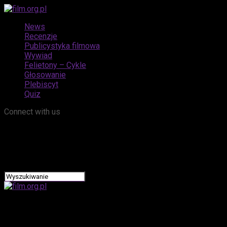
News
Recenzje
Publicystyka filmowa
Wywiad
Felietony – Cykle
Głosowanie
Plebiscyt
Quiz
Connect with us
film.org.pl