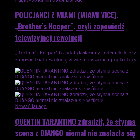
POLICJANCI Z MIAMI (MIAMI VICE).
„Brother’s Keeper”, czyli zapowiedź
telewizyjnej rewolucji
„Brother's Keeper” to pilot doskonały i odcinek, który
zapowiedział rewolucję w wielu obszarach popkultury.
News
6 lat ago
QUENTIN TARANTINO zdradził, że słynna
scena z DJANGO niemal nie znalazła się