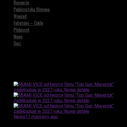
Recenzje
Publicystyka filmowa
Wywiad
Felietony – Cykle
Plebiscyt
News
Quiz
All posts tagged "Don Johnson"
News
11 miesięcy ago