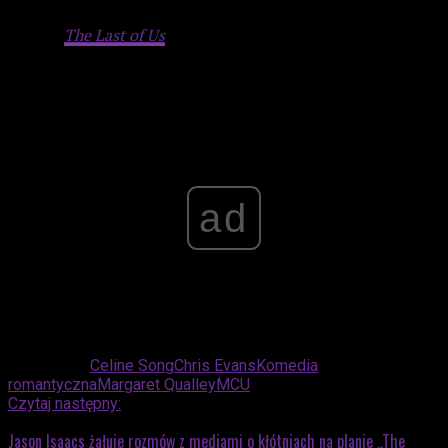
Materialiści
, w których u boku aktora znaleźli się Pedro
Pascal (
The Last of Us
)
i Dakota Johnson (
Suspiria
).
Advertisement
ad
Powiązane:
Celine Song
Chris Evans
Komedia
romantyczna
Margaret Qualley
MCU
Czytaj następny:
Jason Isaacs żałuje rozmów z mediami o kłótniach na planie „The