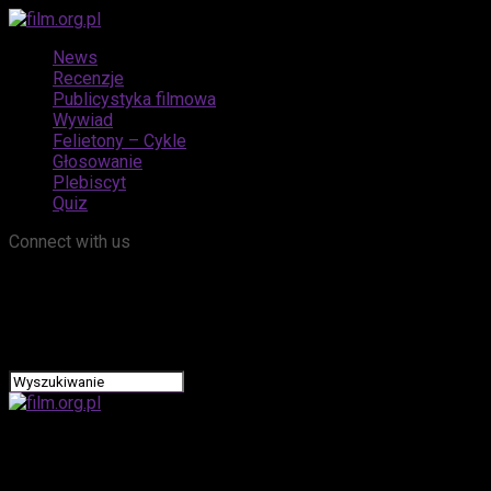
News
Recenzje
Publicystyka filmowa
Wywiad
Felietony – Cykle
Głosowanie
Plebiscyt
Quiz
Connect with us
film.org.pl