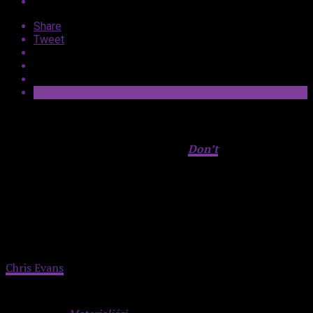
Share
Tweet
Podczas tegorocznego Festiwalu Filmowego w Cannes
w sekcji Midnight Screenings zadebiutowała nowa
komedia Ethana Coena pt.
Honey,
Don’t
!
Na francuskim
czerwonym dywanie tytuł promowały m.in. Margaret
Qualley i Aubrey Plaza. Na premierze filmu brakowało
jednak odtwórcy jednej z głównych ról. Chris Evans w
swoich mediach społecznościowych wyjawił
wzruszający powód, dla którego musiał odwołać swój
wyjazd do Cannes.
Chris Evans
zdecydowanie nie narzeka na brak nowych
aktorskich propozycji. Gwiazdor MCU już niedługo wystąpi
w głównej roli w wyczekiwanej komedii romantycznej