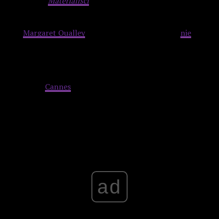
Celine Song
Materialiści
, a na tegorocznym Festiwalu
Filmowym w Cannes oficjalną premierę miał najnowszy
tytuł Ethana Coena
Honey, Don’t!
, w którym Evans zagrał u
boku
Margaret Qualley
i Aubrey Plazy. 43-latkowi
nie
udało
się jednak przylecieć na Lazurowe Wybrzeże, by wraz z
resztą ekipy promować produkcję. Na instagramowej
relacji, Evans przeprosił fanów i wyjawił powód swojej
nieobecności na czerwonym dywanie. Ważniejsze od
wyjazdu do
Cannes
okazały się… siedemdziesiąte urodziny
jego mamy!
Advertisement
ad