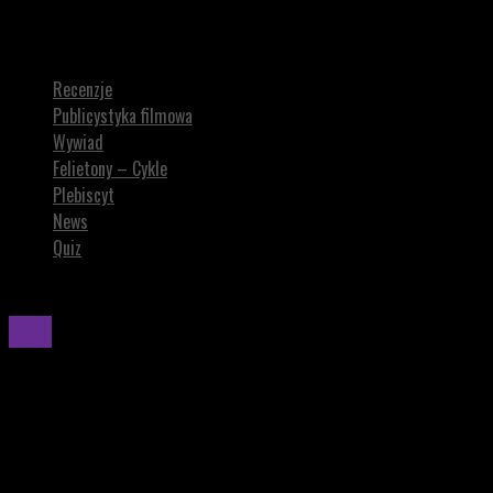
Chris Evans tłumaczy, dlaczego nie pojawił się w tym roku w Cannes.
„Są pewne rzeczy, których nie możesz przegapić”
Recenzje
Publicystyka filmowa
Wywiad
Felietony – Cykle
Plebiscyt
News
Quiz
News
Chris Evans tłumaczy, dlaczego nie pojawił się w
tym roku w Cannes. „Są pewne rzeczy, których
nie możesz przegapić”