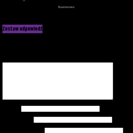
Kliknij, żeby skomentować
Zostaw odpowiedź
Twój adres e-mail nie zostanie opublikowany.
Wymagane pola
są oznaczone
*
Komentarz
*
Nazwa
*
Adres e-mail
*
Witryna internetowa