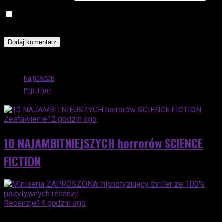
Zapamiętaj moje dane w tej przeglądarce podczas pisania
kolejnych komentarzy.
Advertisement
Najnowsze
Popularne
Zestawienie
12 godzin ago
10 NAJAMBITNIEJSZYCH horrorów SCIENCE
FICTION
Recenzje
14 godzin ago