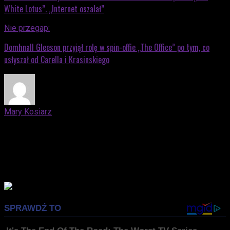
White Lotus”. „Internet oszalał”
Nie przegap:
Domhnall Gleeson przyjął rolę w spin-offie „The Office” po tym, co
usłyszał od Carella i Krasinskiego
Mary Kosiarz
Daleko jej do twardego stąpania po ziemi, a swoją
artystyczną duszę zaprzedała książkom i kinematografii.
Studentka dziennikarstwa na Uniwersytecie Warszawskim.
Ulubione filmy, szczególnie te Damiena Chazelle'a i Luki
Guadagnino może oglądać bez końca.
Advertisement