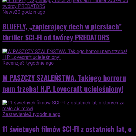
News
20 godzin ago
BLUEFLY, „zapierający dech w piersiach”
thriller SCI-FI od twórcy PREDATORS
Recenzje
3 tygodnie ago
W PASZCZY SZALEŃSTWA. Takiego horroru
nam trzeba! H.P. Lovecraft ucieleśniony!
Zestawienie
3 tygodnie ago
11 świetnych filmów SCI-FI z ostatnich lat, o