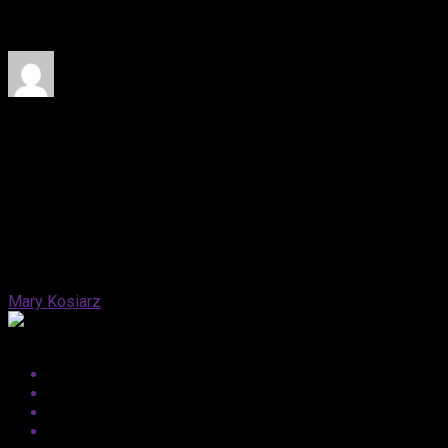
Dlaczego aktor nie promował swojego nowego dzieła?
Published
1 rok ago
on
28 maja, 2025
By
Mary Kosiarz