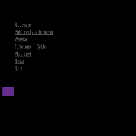
Nowe zdjęcie z planu STAR WARS: STARFIGHTER. Pokazał je reżyser
filmu
Recenzje
Publicystyka filmowa
Wywiad
Felietony – Cykle
Plebiscyt
News
Quiz
News
Nowe zdjęcie z planu STAR WARS: STARFIGHTER.
Pokazał je reżyser filmu
Na Morzu Śródziemnym trwają zdjęcia do nowego filmu STAR