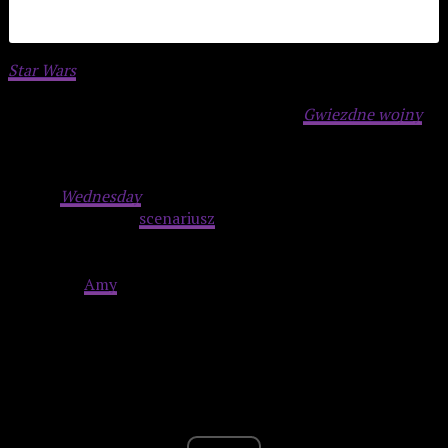
Star Wars
: Starfighter
będzie samodzielną historią,
niezwiązaną z filmami Sagi Skywalkerów. Akcja rozgrywa się
około pięciu lat po wydarzeniach z filmu
Gwiezdne wojny
:
Skywalker. Odrodzenie
z 2019 roku.
Flynn Gray wcześniej pojawił się jedynie w jednym odcinku
serialu
Wednesday
oraz irlandzkim kryminale
Borderline
.
Według doniesień
scenariusz
Jonathana Troppera ma
opowiadać o bohaterze Goslinga, który chroni młodego
podopiecznego przed złoczyńcami w podróży przez
galaktykę.
Amy
Adams ma wcielić się w matkę tej postaci.
Advertisement