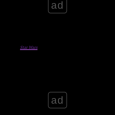
ad
Premiera
Star Wars
: Starfighter
została zaplanowana na 28
maja 2027 roku.
Advertisement
ad