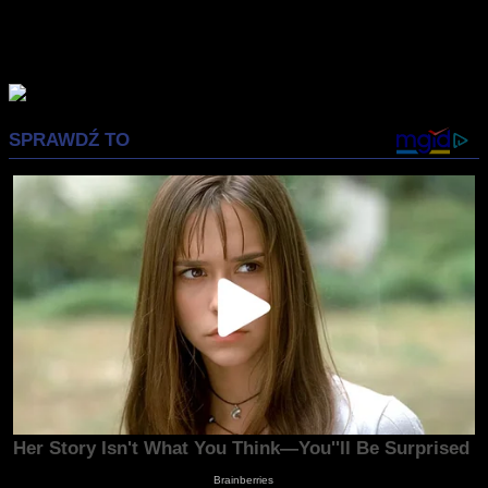
Richarda Linklatera. Syci się nostalgią, lubi fotografować.
Prywatnie mąż i ojciec, który z niemałą przyjemnością
wprowadza swojego syna w świat popkultury.
Advertisement