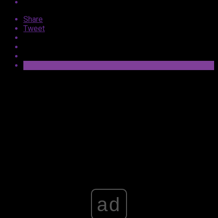
Share
Tweet
Trwała zdjęcia do najnowszego filmu z uniwersum
Gwiezdnych wojen.
Produkcja zatytułowana
Star Wars:
Starfighter
realizowana jest na Morzu Śródziemnym, co
udokumentował reżyser Shawn Levy na nowym zdjęciu.
Advertisement
ad