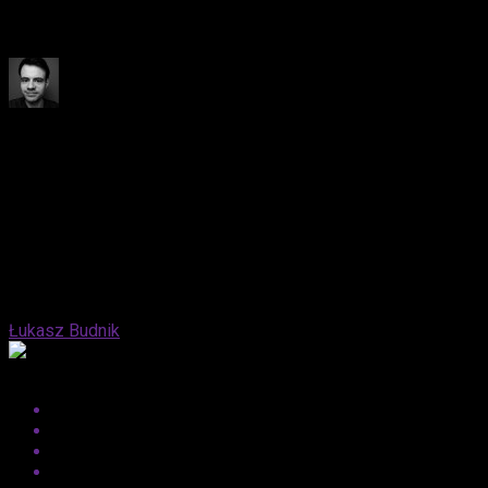
WARS: STARFIGHTER, który zapowiada ogromne emocje i
galaktyczne przygody!
Published
11 miesięcy ago
on
18 września, 2025
By
Łukasz Budnik