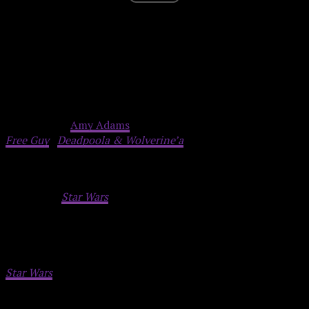
W filmie występują Ryan Gosling, Mia Goth, Matt Smith,
Flynn Gray, Aaron Pierre, Simon Bird, Jamael Westman,
Daniel Ings i
Amy Adams
. Shawn Levy znany jest m.in. z
Free Guy
i
Deadpoola & Wolverine’a
. Na początku zdjęć
mówił:
Czuję ogromne podekscytowanie i zaszczyt rozpoczynając
produkcję „
Star Wars
: Starfighter. Od dnia, gdy zadzwoniła
do mnie Kathy Kennedy z propozycją stworzenia
oryginalnej przygody w tym niezwykłym świecie
Gwiezdnych wojen, to doświadczenie jest dla mnie
spełnieniem marzeń – zarówno zawodowo, jak i prywatnie.
Star Wars
ukształtowało moje poczucie tego, czym może być
opowieść, jak postacie i filmowe momenty mogą żyć w nas
na zawsze. Dołączenie do tej galaktyki opowieści z tak