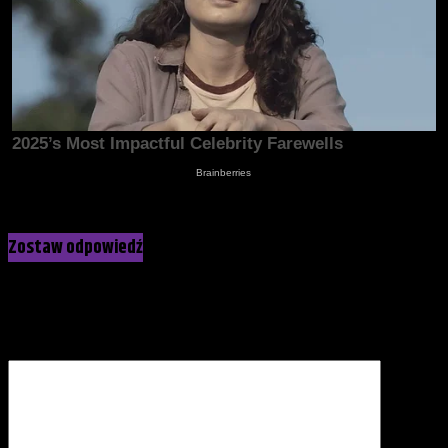
Kliknij, żeby skomentować
Zostaw odpowiedź
Twój adres e-mail nie zostanie opublikowany.
Wymagane pola
są oznaczone
*
Komentarz
*