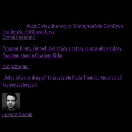
Powiązane:
Akcja
Gwiezdne wojny: Starfighter
Mia Goth
Ryan
Gosling
Sci-Fi
Shawn Levy
Czytaj następny:
Program Jimmy Kimmel Live! zdjęty z anteny na czas nieokreślony.
Powodem słowa o Charliem Kirku
Nie przegap:
„Jedna bitwa po drugiej” to arcydzieło Paula Thomasa Andersona?
Krytycy zachwyceni
Łukasz Budnik
Elblążanin. Docenia zarówno kino nieme, jak i współczesne
blockbustery oparte na komiksach. Kocha trylogię "Before"