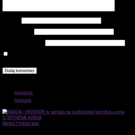
Nazwa
*
Adres e-mail
*
Witryna internetowa
Zapamiętaj moje dane w tej przeglądarce podczas pisania
kolejnych komentarzy.
Advertisement
Najnowsze
Popularne
News
7 minut ago