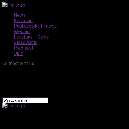
News
Recenzje
Publicystyka filmowa
Wywiad
Felietony – Cykle
Głosowanie
Plebiscyt
Quiz
Connect with us
film.org.pl