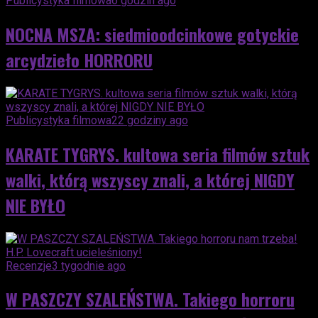
Publicystyka filmowa
6 godzin ago
NOCNA MSZA: siedmioodcinkowe gotyckie
arcydzieło HORRORU
Publicystyka filmowa
22 godziny ago
KARATE TYGRYS. kultowa seria filmów sztuk
walki, którą wszyscy znali, a której NIGDY
NIE BYŁO
Recenzje
3 tygodnie ago
W PASZCZY SZALEŃSTWA. Takiego horroru