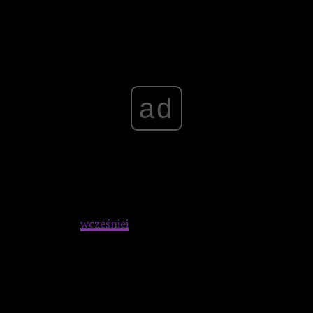
Advertisement
ad
Wspomniałem
wcześniej
o efekcie kuli śniegowej.
Reżyser
przez cały film dba o to, żeby widz za długo nie
pozostawał bez widoku łamanych kończyn, ale tym
razem podarował sobie więcej czasu na dialogi (o co
nietrudno gdy film trwa 150 minut) i próby zgłębienia
psychiki bohaterów
. Nie popada jednak w zbytnią