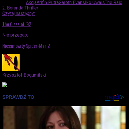
Powiązane:
Akcja
Arifin Putra
Gareth Evans
Iko Uwais
The Raid
2: Berandal
Thriller
Czytaj następny:
The Class of ’92
Nie przegap:
Niesamowity Spider-Man 2
Krzysztof Bogumilski
Advertisement