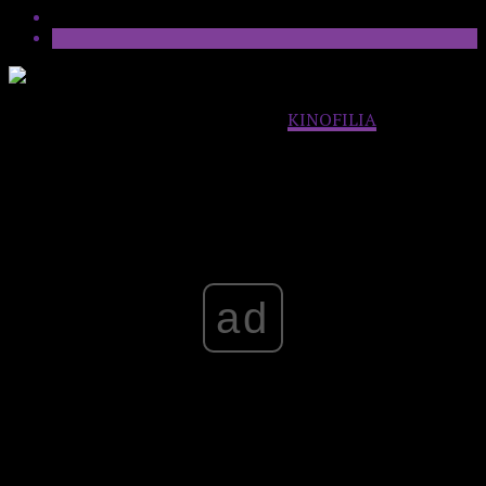
Tekst ukazał się wcześniej na blogu
KINOFILIA
Advertisement
ad