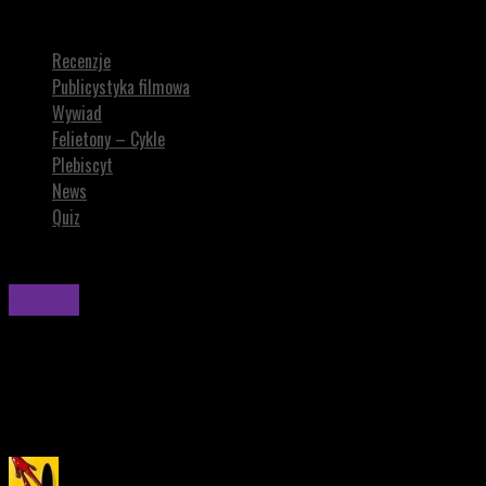
The Raid 2: Berandal
Recenzje
Publicystyka filmowa
Wywiad
Felietony – Cykle
Plebiscyt
News
Quiz
Recenzje
The Raid 2: Berandal
„The Raid 2: Berandal” jest najlepszym, co miłośnicy kina akcji
otrzymają w tym roku.