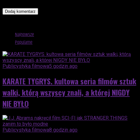
kolejnych komentarzy.
Advertisement
Najnowsze
Popularne
Publicystyka filmowa
5 godzin ago
KARATE TYGRYS. kultowa seria filmów sztuk
walki, którą wszyscy znali, a której NIGDY
NIE BYŁO
Publicystyka filmowa
8 godzin ago