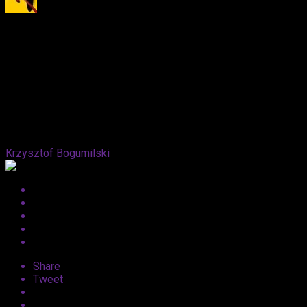
Published
12 lat ago
on
23 kwietnia, 2014
By
Krzysztof Bogumilski
Share
Tweet