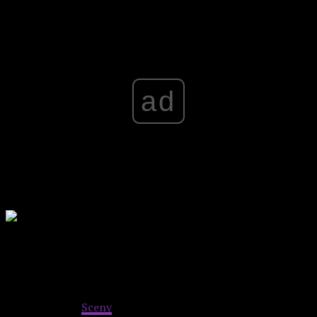
ad
Od strony technicznej jest to mokry sen każdego fana
kina kopanego.
Cudnie sfotografowane, niegardzące
długimi ujęciami i niebanalnymi ustawieniami kadru,
montowane z głową i wyreżyserowane z żelazną
konsekwencją.
Sceny
akcji są tym razem jeszcze lepsze,