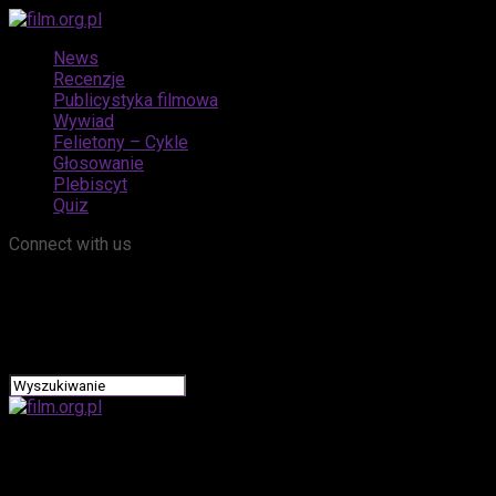
News
Recenzje
Publicystyka filmowa
Wywiad
Felietony – Cykle
Głosowanie
Plebiscyt
Quiz
Connect with us
film.org.pl