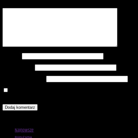
Komentarz
*
Nazwa
*
Adres e-mail
*
Witryna internetowa
Zapamiętaj moje dane w tej przeglądarce podczas pisania
kolejnych komentarzy.
Advertisement
Najnowsze
Popularne