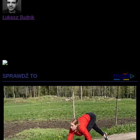
Łukasz Budnik
Elblążanin. Docenia zarówno kino nieme, jak i współczesne
blockbustery oparte na komiksach. Kocha trylogię "Before"
Richarda Linklatera. Syci się nostalgią, lubi fotografować.
Prywatnie mąż i ojciec, który z niemałą przyjemnością
wprowadza swojego syna w świat popkultury.
Advertisement