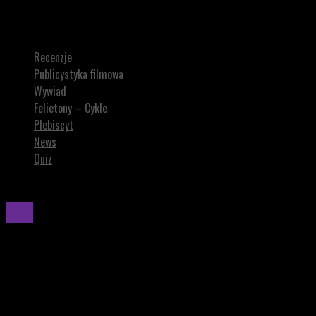
W przygotowaniu jest reboot „Nagiego instynktu”. Ma być „anty-
woke”
Recenzje
Publicystyka filmowa
Wywiad
Felietony – Cykle
Plebiscyt
News
Quiz
News
W przygotowaniu jest reboot „Nagiego
instynktu”. Ma być „anty-woke”
W przygotowaniu jest reboot NAGIEGO INSTYNKTU, który ma