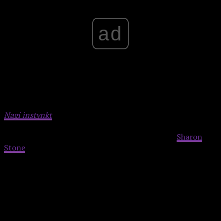
ad
Nagi instynkt
zarobił prawie 353 mln dolarów na świecie.
Choć recenzje były mieszane, film zyskał status kultowego
w gatunku thrillerów erotycznych. W 2006 roku
Sharon
Stone
wystąpiła także w słabo ocenianym sequelu, który nie
powtórzył sukcesu oryginału.
Advertisement