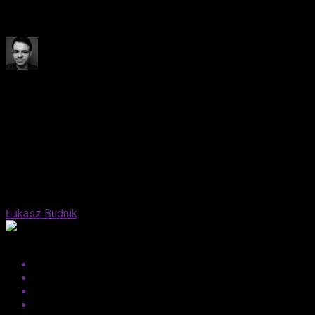
być „anty-woke” i zaskoczyć fanów erotycznych thrillerów lat
90. Czekamy z niecierpliwością!
Published
1 rok ago
on
19 lipca, 2025
By
Łukasz Budnik