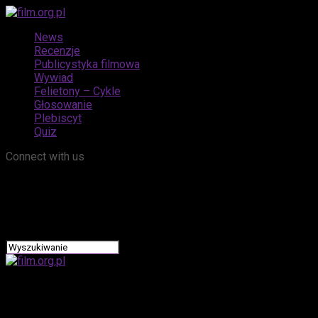
News
Recenzje
Publicystyka filmowa
Wywiad
Felietony – Cykle
Głosowanie
Plebiscyt
Quiz
Connect with us
film.org.pl