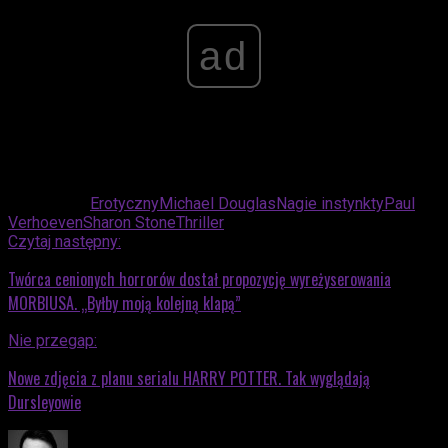
ad
Powiązane:
Erotyczny
Michael Douglas
Nagie instynkty
Paul
Verhoeven
Sharon Stone
Thriller
Czytaj następny:
Twórca cenionych horrorów dostał propozycję wyreżyserowania
MORBIUSA. „Byłby moją kolejną klapą”
Nie przegap:
Nowe zdjęcia z planu serialu HARRY POTTER. Tak wyglądają
Dursleyowie