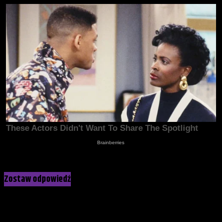
Kliknij, żeby skomentować
Zostaw odpowiedź
Twój adres e-mail nie zostanie opublikowany.
Wymagane pola
są oznaczone
*