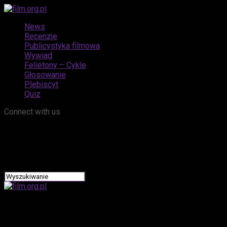
News
Recenzje
Publicystyka filmowa
Wywiad
Felietony – Cykle
Głosowanie
Plebiscyt
Quiz
Connect with us
film.org.pl