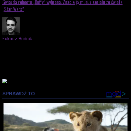
Gwiazda rebootu „Buffy” wybrana. Znacie ją m.in. z serialu ze świata
„Star Wars”
Łukasz Budnik
Elblążanin. Docenia zarówno kino nieme, jak i współczesne
blockbustery oparte na komiksach. Kocha trylogię "Before"
Richarda Linklatera. Syci się nostalgią, lubi fotografować.
Prywatnie mąż i ojciec, który z niemałą przyjemnością
wprowadza swojego syna w świat popkultury.
Advertisement