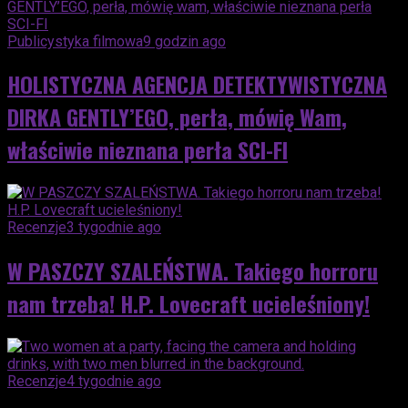
Publicystyka filmowa
9 godzin ago
HOLISTYCZNA AGENCJA DETEKTYWISTYCZNA
DIRKA GENTLY’EGO, perła, mówię Wam,
właściwie nieznana perła SCI-FI
Recenzje
3 tygodnie ago
W PASZCZY SZALEŃSTWA. Takiego horroru
nam trzeba! H.P. Lovecraft ucieleśniony!
Recenzje
4 tygodnie ago