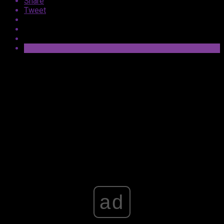
Share
Tweet
Do sieci trafiła informacja, że Michael J. Fox pojawi się
gościnnie w nadchodzącym trzecim sezonie serialu
komediowego
Terapia bez trzymanki
dostępnym na
Apple TV+. Szczegóły dotyczące jego roli póki co
utrzymywane są w tajemnicy.
Advertisement
ad