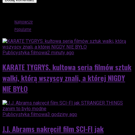
Advertisement
Najnowsze
Popularne
Publicystyka filmowa
2 minuty ago
KARATE TYGRYS. kultowa seria filmów sztuk
walki, którą wszyscy znali, a której NIGDY
NIE BYŁO
Publicystyka filmowa
3 godziny ago
J.J. Abrams nakręcił film SCI-FI jak