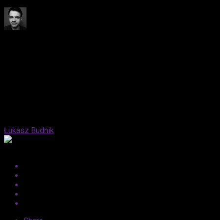
Published
1 rok ago
on
17 maja, 2025
By
Łukasz Budnik