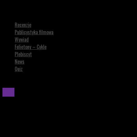
Michael J. Fox wystąpi gościnnie w serialu ”Terapia bez trzymanki”
od Apple TV+
Recenzje
Publicystyka filmowa
Wywiad
Felietony – Cykle
Plebiscyt
News
Quiz
News
Michael J. Fox wystąpi gościnnie w serialu
”Terapia bez trzymanki” od Apple TV+
Michael J. Fox powróci na ekrany.