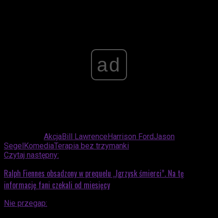
ad
Powiązane:
Akcja
Bill Lawrence
Harrison Ford
Jason
Segel
Komedia
Terapia bez trzymanki
Czytaj następny:
Ralph Fiennes obsadzony w prequelu „Igrzysk śmierci”. Na tę
informację fani czekali od miesięcy
Nie przegap: