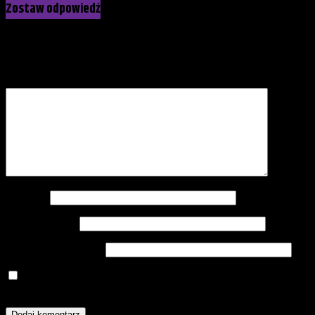
Zostaw odpowiedź
Twój adres e-mail nie zostanie opublikowany.
Wymagane pola
są oznaczone
*
Komentarz
*
Nazwa
*
Adres e-mail
*
Witryna internetowa
Zapamiętaj moje dane w tej przeglądarce podczas pisania
kolejnych komentarzy.