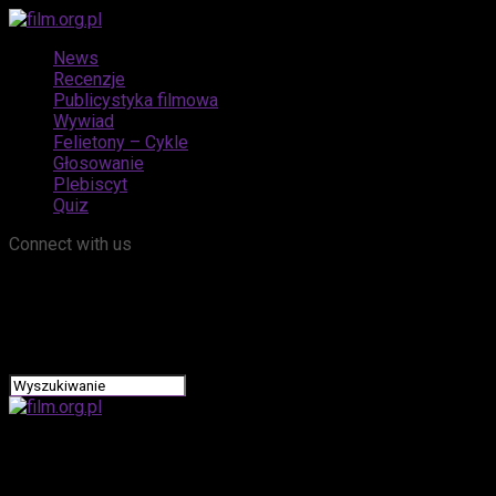
News
Recenzje
Publicystyka filmowa
Wywiad
Felietony – Cykle
Głosowanie
Plebiscyt
Quiz
Connect with us
film.org.pl