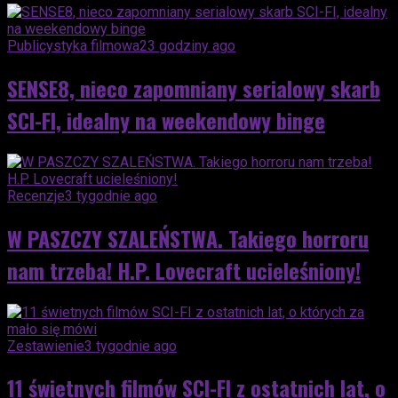
Publicystyka filmowa
23 godziny ago
SENSE8, nieco zapomniany serialowy skarb
SCI-FI, idealny na weekendowy binge
Recenzje
3 tygodnie ago
W PASZCZY SZALEŃSTWA. Takiego horroru
nam trzeba! H.P. Lovecraft ucieleśniony!
Zestawienie
3 tygodnie ago
11 świetnych filmów SCI-FI z ostatnich lat, o