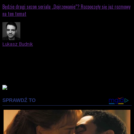
Będzie drugi sezon serialu „Dojrzewanie”? Rozpoczęły się już rozmowy
na ten temat
Łukasz Budnik
Elblążanin. Docenia zarówno kino nieme, jak i współczesne
blockbustery oparte na komiksach. Kocha trylogię "Before"
Richarda Linklatera. Syci się nostalgią, lubi fotografować.
Prywatnie mąż i ojciec, który z niemałą przyjemnością
wprowadza swojego syna w świat popkultury.
Advertisement