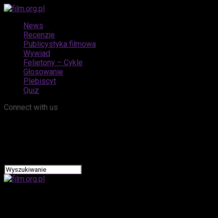
News
Recenzje
Publicystyka filmowa
Wywiad
Felietony – Cykle
Głosowanie
Plebiscyt
Quiz
Connect with us
film.org.pl