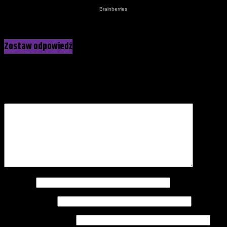
Kliknij, żeby skomentować
Zostaw odpowiedź
Twój adres e-mail nie zostanie opublikowany.
Wymagane pola
są oznaczone
*
Komentarz
*
Nazwa
*
Adres e-mail
*
Witryna internetowa