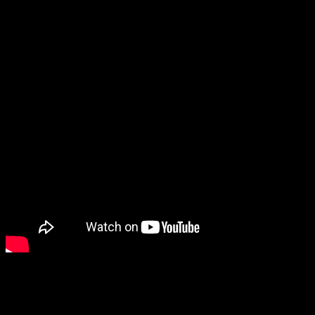
Drugi sezon rozpocznie się 13 kwietnia (w Polsce
dostępny będzie 14 kwietnia) i potrwa do 25 maja.