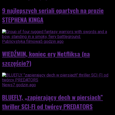
9 najlepszych seriali opartych na prozie
STEPHENA KINGA
Publicystyka filmowa
5 godzin ago
WIEDŹMIN, koniec ery Netfliksa (na
szczęście?)
News
7 godzin ago
BLUEFLY, „zapierający dech w piersiach”
thriller SCI-FI od twórcy PREDATORS