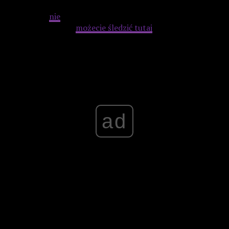
przerażające i nieprzyjemne. Pojawiają się jedna uwagi, że
drugi sezon
nie
doskoczył do poziomu pierwszego.
Wszystkie recenzje
możecie śledzić tutaj
.
Advertisement
ad