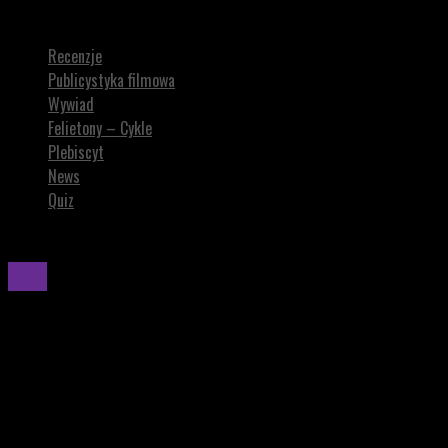
Serial „The Last of Us” przedłużony na trzeci sezon
Recenzje
Publicystyka filmowa
Wywiad
Felietony – Cykle
Plebiscyt
News
Quiz
News
Serial „The Last of Us” przedłużony na trzeci
sezon
Serial THE LAST OF US zaskakuje nowymi bohaterami w
drugim sezonie, a trzeci już w drodze! Emocje, akcja i