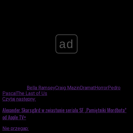
Advertisement
ad
Powiązane:
Bella Ramsey
Craig Mazin
Dramat
Horror
Pedro
Pascal
The Last of Us
Czytaj następny:
Alexander Skarsgård w zwiastunie serialu SF „Pamiętniki Mordbota”
od Apple TV+
Nie przegap: