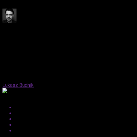
przerażające zarażone czekają na widzów.
Published
1 rok ago
on
10 kwietnia, 2025
By
Łukasz Budnik