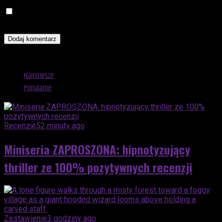
Zapamiętaj moje dane w tej przeglądarce podczas pisania
kolejnych komentarzy.
Advertisement
Najnowsze
Popularne
Recenzje
52 minuty ago
Miniseria ZAPROSZONA: hipnotyzujący
thriller ze 100% pozytywnych recenzji
Zestawienie
3 godziny ago