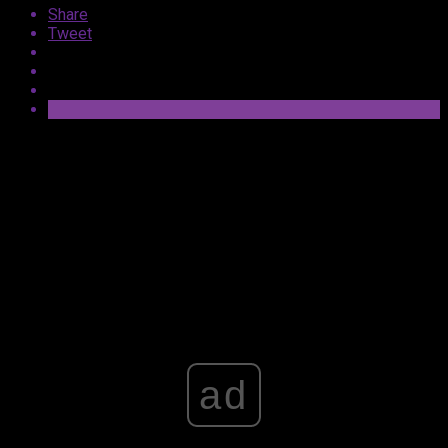
Share
Tweet
Już w poniedziałek zobaczymy premierowy odcinek
drugiego sezonu
The Last of Us
, tymczasem jeszcze
przed jego debiutem produkcja otrzymała także sezon
trzeci.
Advertisement
ad