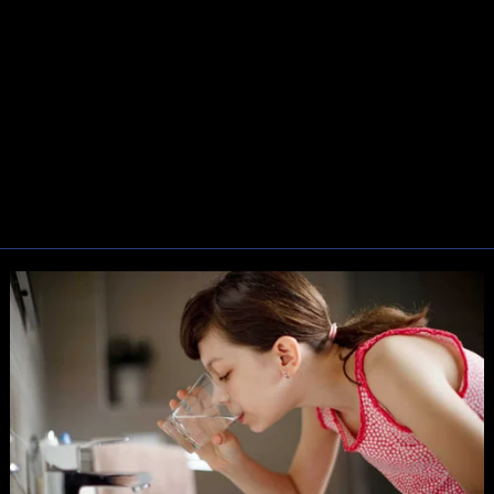
kbustery oparte na komiksach. Kocha trylogię "Before" Richarda L
o syna w świat popkultury.