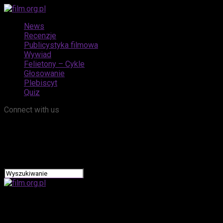
News
Recenzje
Publicystyka filmowa
Wywiad
Felietony – Cykle
Głosowanie
Plebiscyt
Quiz
Connect with us
film.org.pl