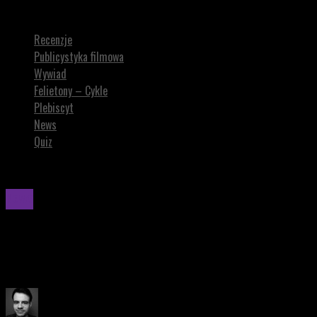
Timothy Dalton martwi się tym, że Amazon przejął kontrolę nad Bond
Recenzje
Publicystyka filmowa
Wywiad
Felietony – Cykle
Plebiscyt
News
Quiz
News
Timothy Dalton martwi się tym, że Amazon przeją
Timothy Dalton dwa razy zagrał Bonda.