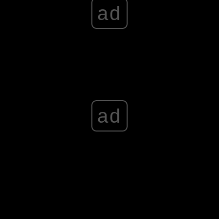
ad
czna. Jeśli cykl jest w rękach ludzi, którzy wiedzą co robią i cze
Broccolich. Ale to świetna seria filmów. Jest częścią naszego życ
ad
elem Craigiem. Ten aktor także komentował nowe okoliczn
ą niezmienne i niesłabnące. Życzę Michaelowi długiej, relaksują
i mam nadzieję, że będę mógł być tego częścią.