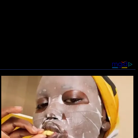
inklatera. Syci się nostalgią, lubi fotografować. Prywatnie