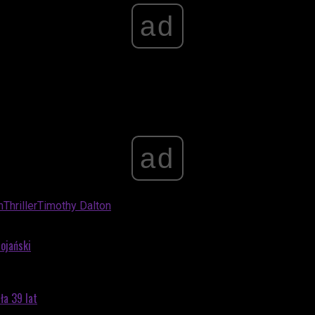
ad
ad
n
Thriller
Timothy Dalton
rojański
ła 39 lat