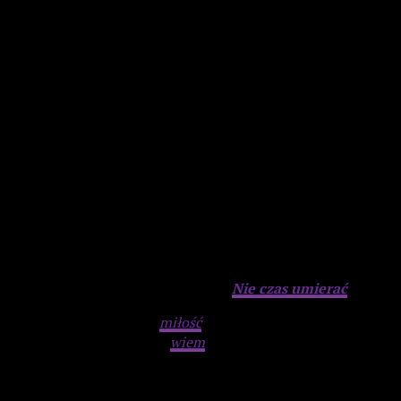
Barbara to jedna z najlepszych kobiet na świecie, jest fantasty
pojęcia, co zrobi z tym Amazon i jaka będzie relacja z rodziną 
Advertisement
Jak dotąd ostatnim Bondem jest
Nie czas umierać
z Dani
Mój szacunek, podziw i
miłość
do Barbary i Michaela pozostaj
zdecyduje się robić dalej,
wiem
, że będzie to spektakularne, 
Advertisement