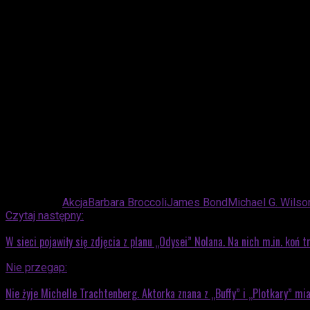
Czekamy na wieści dotyczące dalszych planów Amazona.
Advertisement
Powiązane:
Akcja
Barbara Broccoli
James Bond
Michael G. Wilso
Czytaj następny:
W sieci pojawiły się zdjęcia z planu „Odysei” Nolana. Na nich m.in. koń t
Nie przegap:
Nie żyje Michelle Trachtenberg. Aktorka znana z „Buffy” i „Plotkary” mia