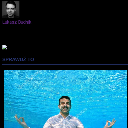
Łukasz Budnik
Elblążanin. Docenia zarówno kino nieme, jak i współczesne bloc
mąż i ojciec, który z niemałą przyjemnością wprowadza swojeg
Advertisement