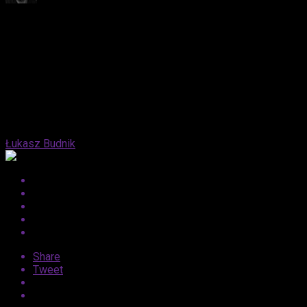
Published
1 rok ago
on
27 lutego, 2025
By
Łukasz Budnik
Share
Tweet