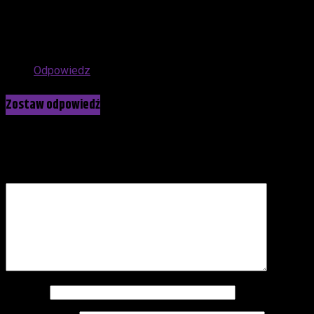
10 czerwca, 2026 at 01:40
Stephen King nie ma ciekawszych propozycji do
cheaoenia?
Odpowiedz
Zostaw odpowiedź
Twój adres e-mail nie zostanie opublikowany.
Wymagane pola
są oznaczone
*
Komentarz
*
Nazwa
*