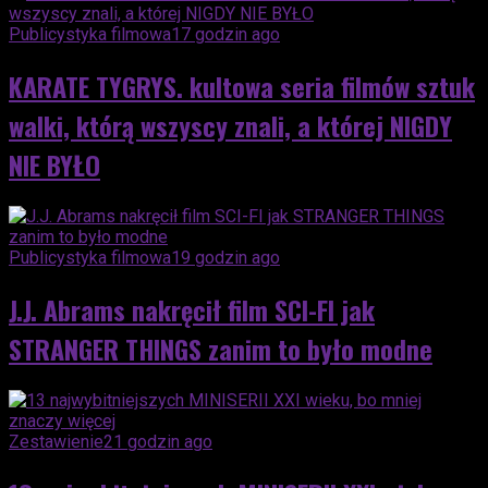
Publicystyka filmowa
17 godzin ago
KARATE TYGRYS. kultowa seria filmów sztuk
walki, którą wszyscy znali, a której NIGDY
NIE BYŁO
Publicystyka filmowa
19 godzin ago
J.J. Abrams nakręcił film SCI-FI jak
STRANGER THINGS zanim to było modne
Zestawienie
21 godzin ago