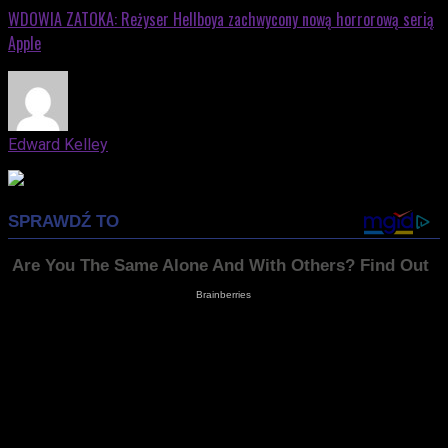
WDOWIA ZATOKA: Reżyser Hellboya zachwycony nową horrorową serią
Apple
Edward Kelley
Advertisement