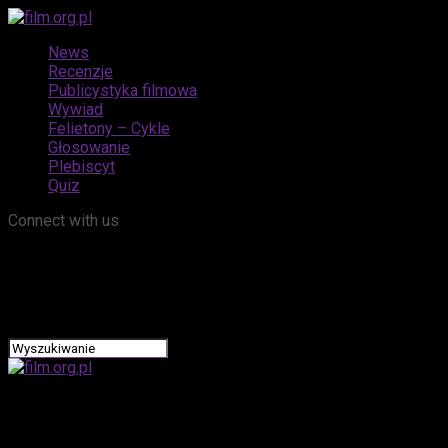
News
Recenzje
Publicystyka filmowa
Wywiad
Felietony – Cykle
Głosowanie
Plebiscyt
Quiz
Connect with us
film.org.pl