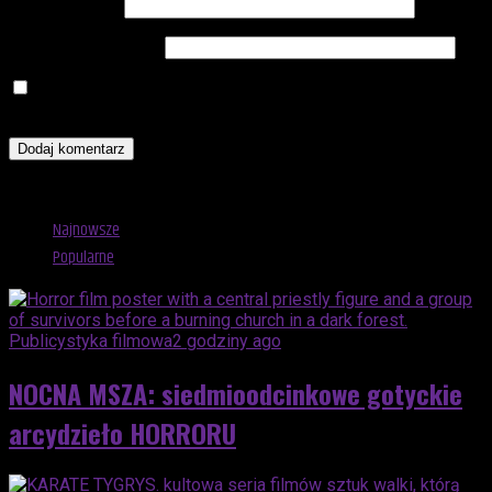
Adres e-mail
*
Witryna internetowa
Zapamiętaj moje dane w tej przeglądarce podczas pisania
kolejnych komentarzy.
Advertisement
Najnowsze
Popularne
Publicystyka filmowa
2 godziny ago
NOCNA MSZA: siedmioodcinkowe gotyckie
arcydzieło HORRORU