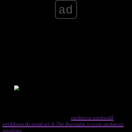
ad
King na swoim profilu w serwisie Threads napisał:
Cage
jest znakomity, a każde czarno-białe ujęcie to czysta
pulpowa perfekcja
.
To kolejny przykład aktywności pisarza w mediach
społecznościowych, gdzie chętnie dzieli się opiniami o
oglądanych serialach i filmach –
niedawno pochwalił
netfliksowski serial sci-fi
The Boroughs
, o czym niedawno
pisaliśmy
.