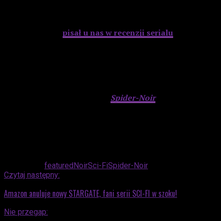
Michał Kaczoń
pisał u nas w recenzji serialu
(i o
występie Cage’a) tak:
Nicolas Cage dobrze wypada w
swojej roli, która jest kontynuacją tego, w jaki sposób
poznaliśmy bohatera w animacji. Ben jest pogodzony ze
swoją sytuacją, opanowany i stara się podchodzić
zdroworozsądkowo do otaczającej go rzeczywistości.
[…] Czy więc warto obejrzeć
Spider-Noir
? Jeśli kochacie
Nicolasa Cage’a w jego redemption era, zdecydowanie
tak.
Mimo entuzjastycznych reakcji nie wiadomo
jeszcze, czy
Spider-Noir
doczeka się drugiego sezonu.
Powiązane:
featured
Noir
Sci-Fi
Spider-Noir
Czytaj następny:
Amazon anuluje nowy STARGATE, fani serii SCI-FI w szoku!
Nie przegap: