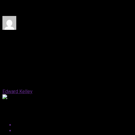
Noir z Nicolasem Cage’em w roli głównej. Legendarny autor
grozy nie szczędził pochwał produkcji.
Published
2 miesiące ago
on
6 czerwca, 2026
By
Edward Kelley