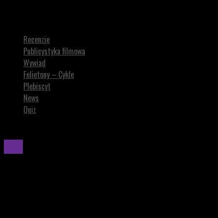
Stephen King chwali serial SPIDER-NOIR ze świetnym Nicolasem
Cage’em
Recenzje
Publicystyka filmowa
Wywiad
Felietony – Cykle
Plebiscyt
News
Quiz
News
Stephen King chwali serial SPIDER-NOIR ze
świetnym Nicolasem Cage’em
Stephen King wyraził się entuzjastycznie o serialu Spider-