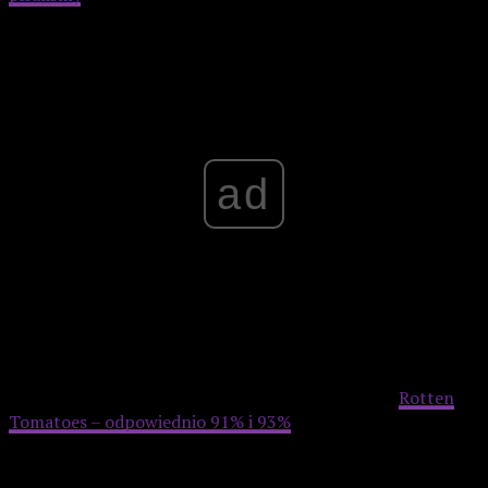
Advertisement
ad
Serial
Spider-Noir
zebrał świetne opinie zarówno od
krytyków, jak i widzów, co potwierdzają wyniki na
Rotten
Tomatoes – odpowiednio 91% i 93%
i równe 8,0 na IMDb. W
serialu Cage wciela się w Bena Reilly’ego – prywatnego
detektywa w Nowym Jorku lat 30., który jako The Spider