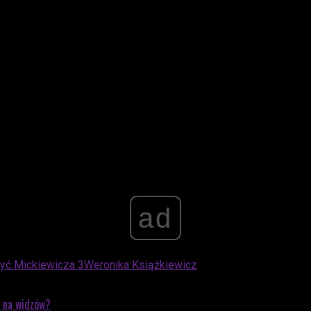
 Hugo Tarresa, Wiktorię Koprowską, Karola Rota, Igora Pawło
sandra Idziego, którym partnerować będą m.in. Weronika Ksią
ieść o tym, jak trudne staje się dorastanie w świecie, w który
uczą się, czym naprawdę jest dojrzałość.
ad
yć Mickiewicza 3
Weronika Książkiewicz
ą na widzów?