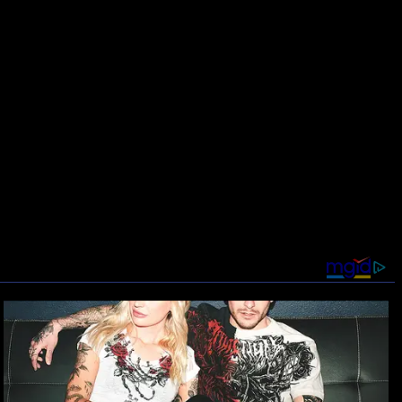
inklatera. Syci się nostalgią, lubi fotografować. Prywatnie