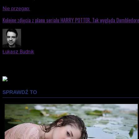
Nie przegap:
Kolejne zdjęcia z planu serialu HARRY POTTER. Tak wygląda Dumbledor
Łukasz Budnik
Elblążanin. Docenia zarówno kino nieme, jak i współczesne bloc
mąż i ojciec, który z niemałą przyjemnością wprowadza swojeg
Advertisement