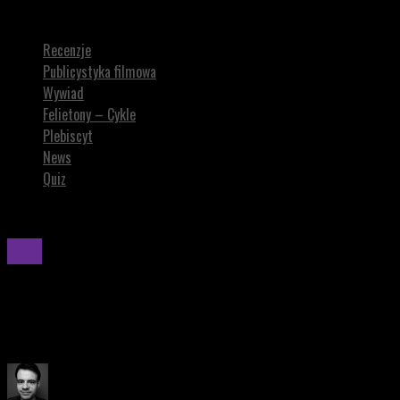
„Piep*zyć Mickiewicza 3” – pojawił się teaser kolejnej odsłony serii
Recenzje
Publicystyka filmowa
Wywiad
Felietony – Cykle
Plebiscyt
News
Quiz
News
„Piep*zyć Mickiewicza 3” – pojawił się teaser kole
W trzeciej odsłonie „PIEP*YĆ MICKIEWICZA” uczniowie stają p