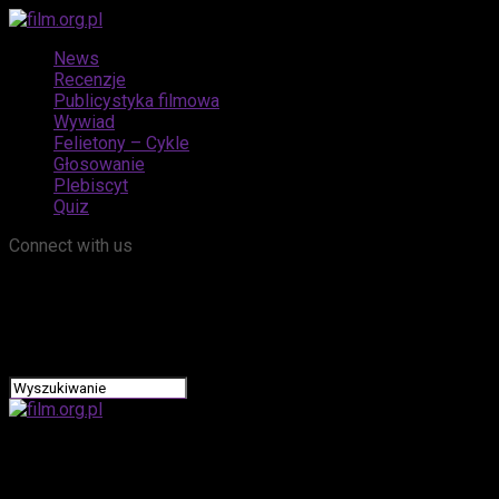
News
Recenzje
Publicystyka filmowa
Wywiad
Felietony – Cykle
Głosowanie
Plebiscyt
Quiz
Connect with us
film.org.pl