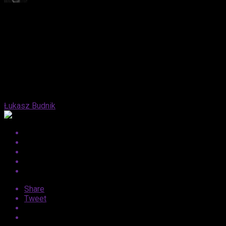
Published
10 miesięcy ago
on
9 października, 2025
By
Łukasz Budnik
Share
Tweet