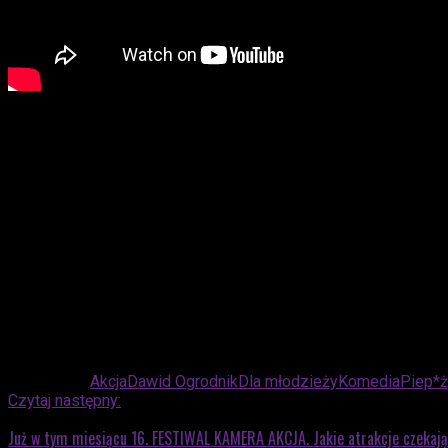
Na ekranie ponownie zobaczymy ulubionych bohaterów serii:
Artura Gwizdaka oraz debiutującego na wielkim ekranie Alek
Gruda i Anna Szymańczyk.
„Piep*zyć Mickiewicza 3” to pełna emocji, humoru i buntu opow
ludziach, którzy żyją między TikTokiem a maturą – i dopiero 
Advertisement
Powiązane:
Akcja
Dawid Ogrodnik
Dla młodzieży
Komedia
Piep*ż
Czytaj następny:
Już w tym miesiącu 16. FESTIWAL KAMERA AKCJA. Jakie atrakcje czekaj