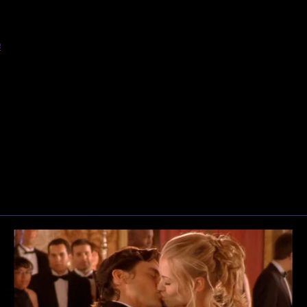
e
kbustery oparte na komiksach. Kocha trylogię "Before" Richarda L
o syna w świat popkultury.