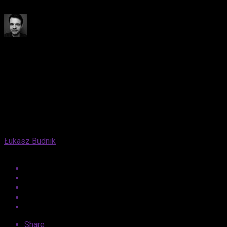
retrospekcje i znakomita obsada!
Published
6 lat ago
on
20 września, 2020
By
Łukasz Budnik
Share