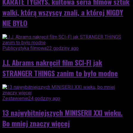
KARATE TYGRYS. kultowa seria filmów sztuk
walki, którą wszyscy znali, a której NIGDY
NIE BYŁO
Publicystyka filmowa
22 godziny ago
J.J. Abrams nakręcił film SCI-FI jak
STRANGER THINGS zanim to było modne
Zestawienie
24 godziny ago
13 najwybitniejszych MINISERII XXI wieku.
Bo mniej znaczy więcej