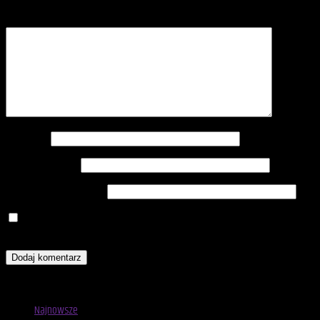
Komentarz
*
Nazwa
*
Adres e-mail
*
Witryna internetowa
Zapamiętaj moje dane w tej przeglądarce podczas pisania
kolejnych komentarzy.
Advertisement
Najnowsze