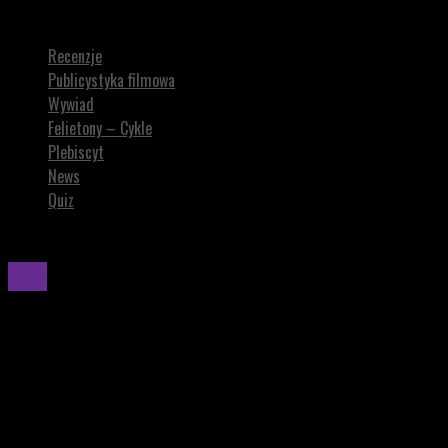
Kolejne zdjęcia z planu nowego filmu WOJCIECHA SMARZOWSKIEGO
Recenzje
Publicystyka filmowa
Wywiad
Felietony – Cykle
Plebiscyt
News
Quiz
News
Kolejne zdjęcia z planu nowego filmu WOJCIECHA
SMARZOWSKIEGO
„WESSELE 2” to nowy film Wojciecha Smarzowskiego, który
przeniesie nas w wir wydarzeń w ciągu jednej nocy. Ciekawe