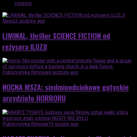
Popularne
News
2 godziny ago
LIMINAL, thriller SCIENCE FICTION od
reżysera ILUZJI
Publicystyka filmowa
4 godziny ago
NOCNA MSZA: siedmioodcinkowe gotyckie
arcydzieło HORRORU
Publicystyka filmowa
19 godzin ago