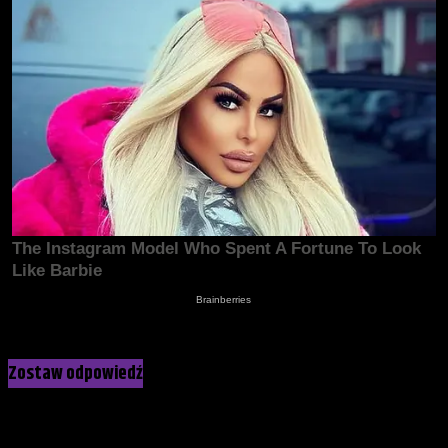
Kliknij, żeby skomentować
Zostaw odpowiedź
Twój adres e-mail nie zostanie opublikowany.
Wymagane pola
są oznaczone
*