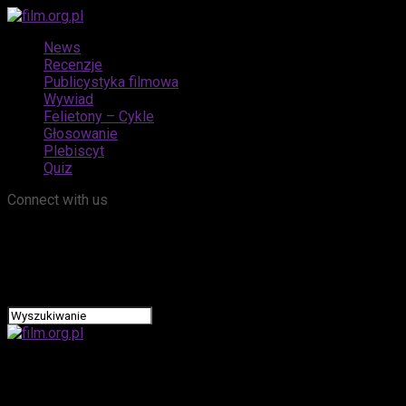
News
Recenzje
Publicystyka filmowa
Wywiad
Felietony – Cykle
Głosowanie
Plebiscyt
Quiz
Connect with us
film.org.pl