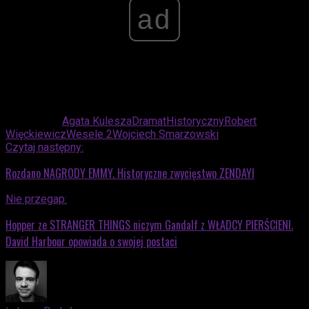
ad
Powiązane:
Agata Kulesza
Dramat
Historyczny
Robert
Więckiewicz
Wesele 2
Wojciech Smarzowski
Czytaj następny:
Rozdano NAGRODY EMMY. Historyczne zwycięstwo ZENDAYI
Nie przegap:
Hopper ze STRANGER THINGS niczym Gandalf z WŁADCY PIERŚCIENI.
David Harbour opowiada o swojej postaci