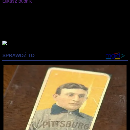
Łukasz Budnik
Elblążanin. Docenia zarówno kino nieme, jak i współczesne
blockbustery oparte na komiksach. Kocha trylogię "Before"
Richarda Linklatera. Syci się nostalgią, lubi fotografować.
Prywatnie mąż i ojciec, który z niemałą przyjemnością
wprowadza swojego syna w świat popkultury.
Advertisement