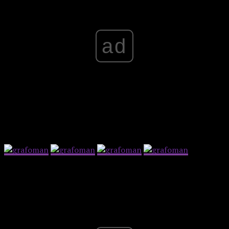
ad
https://www.instagram.com/p/CFU23Xyhd9b/
Advertisement