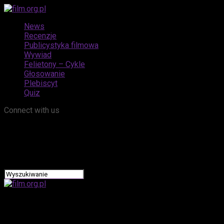
News
Recenzje
Publicystyka filmowa
Wywiad
Felietony – Cykle
Głosowanie
Plebiscyt
Quiz
Connect with us
film.org.pl