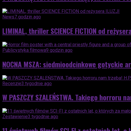
News
7 godzin ago
LIMINAL, thriller SCIENCE FICTION od reżysera
Publicystyka filmowa
9 godzin ago
NOCNA MSZA: siedmioodcinkowe gotyckie a
Recenzje
3 tygodnie ago
W PASZCZY SZALEŃSTWA. Takiego horroru nam 
Zestawienie
3 tygodnie ago
11 świetnych filmów SCI-FI z ostatnich lat, o