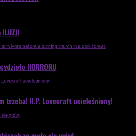
 ILUZJI
rcydzieło HORRORU
trzeba! H.P. Lovecraft ucieleśniony!
 których za mało się mówi