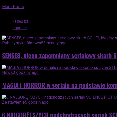
More Posts
Advertisement
Najnowsze
Popularne
Publicystyka filmowa
53 minuty ago
SENSE8, nieco zapomniany serialowy skarb S
News
3 godziny ago
MAGIA i HORROR w serialu na podstawie ko
Zestawienie
5 godzin ago
6 NAJGORĘTSZYCH nadchodzących seriali SCI