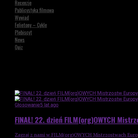
Recenzje
Publicystyka filmowa
Wywiad
Felietony – Cykle
Plebiscyt
News
Quiz
All posts tagged "Dania"
Głosowanie
5 lat ago
FINAŁ! 22. dzień FILM(org)OWYCH Mistrz
Zagraj z nami w FILM(org)OWYCH Mistrzostwach Europy