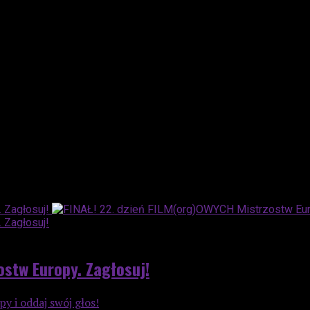
ostw Europy. Zagłosuj!
 i oddaj swój głos!