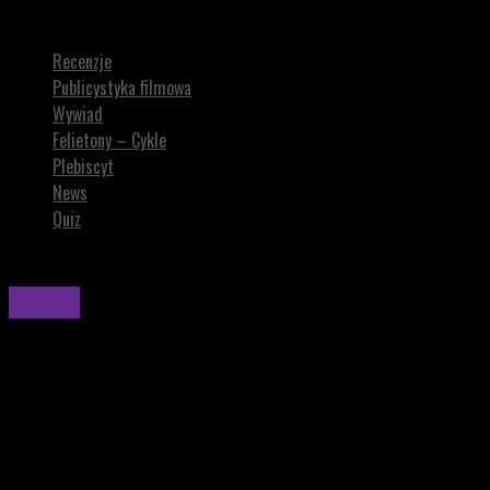
NAJBOGATSZA KOBIETA ŚWIATA. Isabelle Huppert błyszczy
Recenzje
Publicystyka filmowa
Wywiad
Felietony – Cykle
Plebiscyt
News
Quiz
Recenzje
NAJBOGATSZA KOBIETA ŚWIATA. Isabelle
Huppert błyszczy
Isabela Huppert gra bardzo oszczędnie, niemal
minimalistycznie, a jednocześnie potrafi sugerować całą