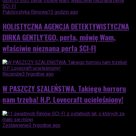
Publicystyka filmowa
15 godzin ago
HOLISTYCZNA AGENCJA DETEKTYWISTYCZNA
DIRKA GENTLY’EGO, perła, mówię Wam,
właściwie nieznana perła SCI-FI
Recenzje
3 tygodnie ago
W PASZCZY SZALEŃSTWA. Takiego horroru
nam trzeba! H.P. Lovecraft ucieleśniony!
Zestawienie
3 tygodnie ago