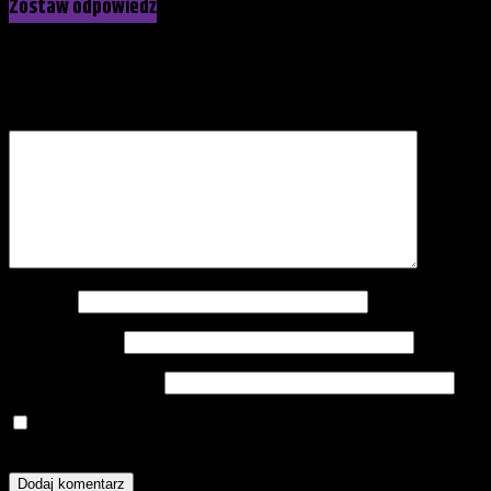
Zostaw odpowiedź
Twój adres e-mail nie zostanie opublikowany.
Wymagane pola
są oznaczone
*
Komentarz
*
Nazwa
*
Adres e-mail
*
Witryna internetowa
Zapamiętaj moje dane w tej przeglądarce podczas pisania
kolejnych komentarzy.