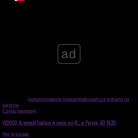
Advertisement
ad
Powiązane:
featured
isabele huppert
najbogatsza kobieta na
świecie
Czytaj następny:
VIDOCQ: Kryminał fantasy w sosie sci-fi… w Paryżu, AD 1830
Nie przegap: