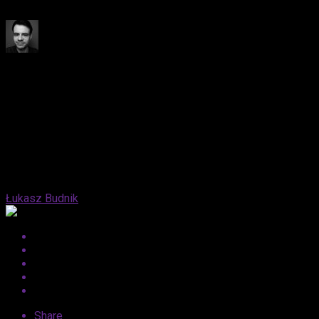
gamę przeżywanych przez Marianne emocji.
Published
5 miesięcy ago
on
11 marca, 2026
By
Łukasz Budnik
Share