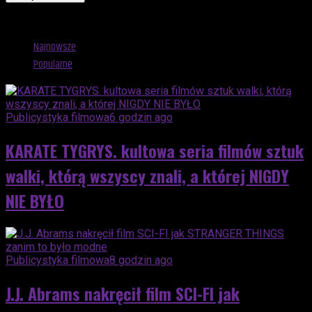
Advertisement
Najnowsze
Popularne
Publicystyka filmowa
6 godzin ago
KARATE TYGRYS. kultowa seria filmów sztuk
walki, którą wszyscy znali, a której NIGDY
NIE BYŁO
Publicystyka filmowa
8 godzin ago
J.J. Abrams nakręcił film SCI-FI jak