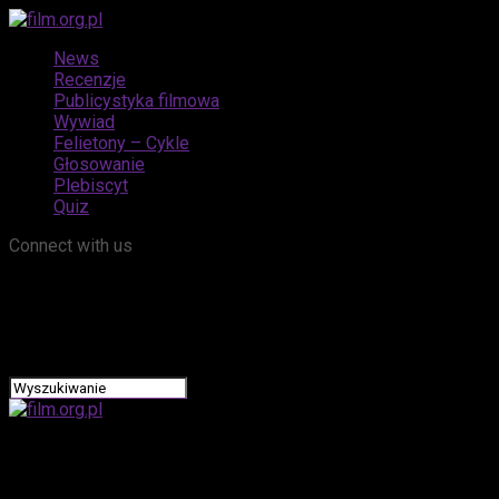
News
Recenzje
Publicystyka filmowa
Wywiad
Felietony – Cykle
Głosowanie
Plebiscyt
Quiz
Connect with us
film.org.pl