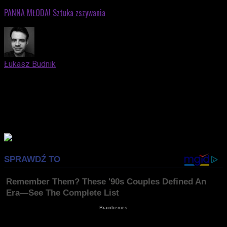
PANNA MŁODA! Sztuka zszywania
Łukasz Budnik
Elblążanin. Docenia zarówno kino nieme, jak i współczesne
blockbustery oparte na komiksach. Kocha trylogię "Before"
Richarda Linklatera. Syci się nostalgią, lubi fotografować.
Prywatnie mąż i ojciec, który z niemałą przyjemnością
wprowadza swojego syna w świat popkultury.
Advertisement