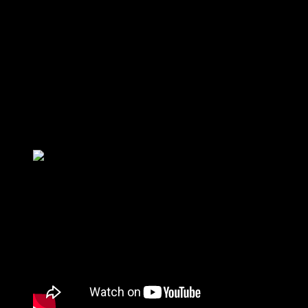
narracją i wyraźną przyjemnością Klifa płynącą z
obserwowania jego bohaterów.
Najbogatsza kobieta świata
,
choć porusza tematy absurdalnego bogactwa (gdzie o
milionach mówi się jak o drobnych wydatkach),
dziedziczenia i skandalu – nie jest czymś na poziomie
Sukcesji
. To przede wszystkim stylowa, dobrze zagrana
historia, która sprawdza się bardzo dobrze jako błyskotliwy
portret dziwacznej relacji, świata wielkich pieniędzy i
intrygującej kobiety.