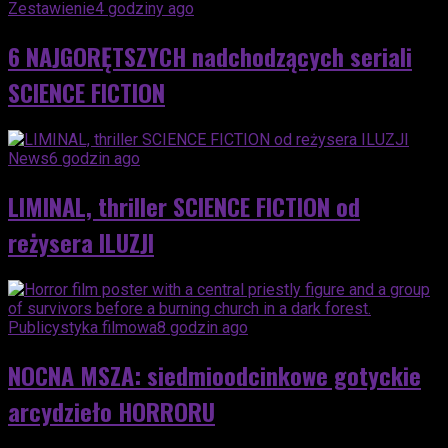
Zestawienie
4 godziny ago
6 NAJGORĘTSZYCH nadchodzących seriali
SCIENCE FICTION
News
6 godzin ago
LIMINAL, thriller SCIENCE FICTION od
reżysera ILUZJI
Publicystyka filmowa
8 godzin ago
NOCNA MSZA: siedmioodcinkowe gotyckie
arcydzieło HORRORU