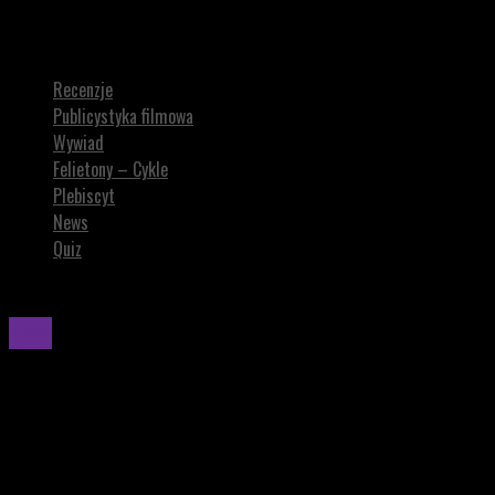
„Fantastyczna Czwórka” z MCU będzie niczym film Kubricka?
Reżyser opowiada
Recenzje
Publicystyka filmowa
Wywiad
Felietony – Cykle
Plebiscyt
News
Quiz
News
„Fantastyczna Czwórka” z MCU będzie niczym
film Kubricka? Reżyser opowiada
FANTASTYCZNA CZWÓRKA z MCU to powrót do lat 60. z