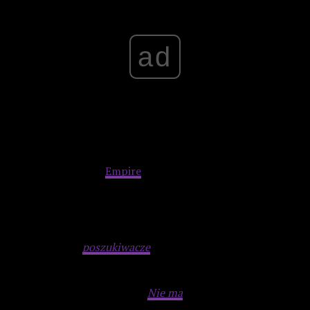
ad
W nowym numerze
Empire
przeczytamy nieco więcej
szczegółów na temat filmu. Reżyser Matt Shakhman
zapewnia, że poczujemy ducha lat 50. i 60., wyścigu
kosmicznego.
Ta czwórka leci w kosmos zamiast Neila
Armstronga i Buzza Aldrina. To najpopularniejsi ludzie w
Ameryce, bo to
poszukiwacze
przygód, badacze astronauci –
nie dlatego, że są superbohaterami. Przede wszystkim są
astronautami, rodziną. Chciałem, żeby kosmos w moim
filmie był przyziemną wizją.
Nie ma
tu żadnych portali. Ich
technlogia jest retrofuturystyczna – to kombinacja Marvela i