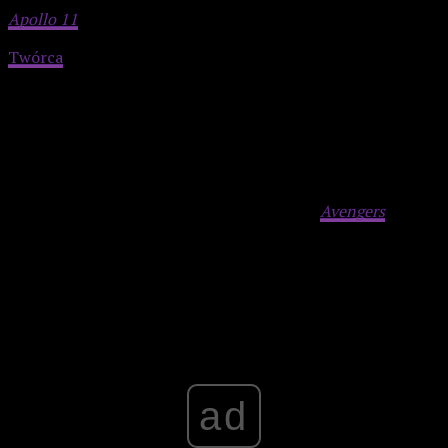
Apollo 11
.
Twórca
dodaje:
Chciałem, żeby film sprawiał wrażenie,
jakby nakręcono go w 1965, a reżyserem był Stanley
Kubrick.
W tym celu używano wiele rekwizytów,
praktycznych efektów i miniatur. Ponadto,
Pierwsze
kroki
mają opowiadać historię, w której nie ma odniesień do
innych superbohaterów – Fantastyczna Czwórka ma tu
swoje własne uniwersum (choć, oczywiście, ostatecznie
połączy się z innymi bohaterami za sprawą
Avengers
:
Doomsday
).
Advertisement
ad