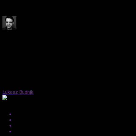
duchami Kubricka! Kosmiczna przygoda, retrofuturystyczne
efekty i emocje w rodzinie astronautów.
Published
1 rok ago
on
5 kwietnia, 2025
By
Łukasz Budnik