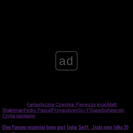
Advertisement
ad
Powiązane:
Fantastyczna Czwórka: Pierwsze kroki
Matt
Shakhman
Pedro Pascal
Przygodowy
Sci-Fi
Superbohaterski
Czytaj następny:
Ellen Pompeo wspomina hojny gest Taylor Swift. „Znała mnie tylko 20