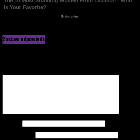
Kliknij, żeby skomentować
Zostaw odpowiedź
Twój adres e-mail nie zostanie opublikowany.
Wymagane pola
są oznaczone
*
Komentarz
*
Nazwa
*
Adres e-mail
*