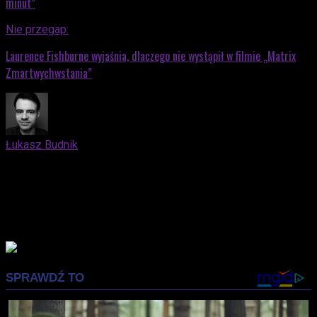
minut”
Nie przegap:
Laurence Fishburne wyjaśnia, dlaczego nie wystąpił w filmie „Matrix
Zmartwychwstania”
Łukasz Budnik
Elblążanin. Docenia zarówno kino nieme, jak i współczesne
blockbustery oparte na komiksach. Kocha trylogię "Before"
Richarda Linklatera. Syci się nostalgią, lubi fotografować.
Prywatnie mąż i ojciec, który z niemałą przyjemnością
wprowadza swojego syna w świat popkultury.
Advertisement