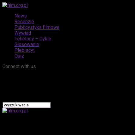
News
Recenzje
Publicystyka filmowa
Wywiad
Felietony – Cykle
Głosowanie
Plebiscyt
Quiz
Connect with us
film.org.pl