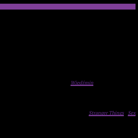
statnich dwunastu miesięcy w naszym kraju.
– imponujący rezultat, zwłaszcza, że serial pojawił się na
ki serwisu w tym samym dniu, co
Wiedźmin
i uplasował się na
Sapkowskiego wyprzedziła trzeci sezon
Stranger Things
i
Sex
ej oglądanym programem dokumentalnym była
Nasza planeta
,