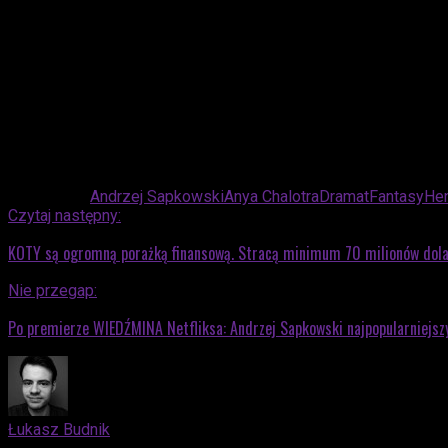
Ile z tych produkcji oglądaliście?
Advertisement
Powiązane:
Andrzej Sapkowski
Anya Chalotra
Dramat
Fantasy
Hen
Czytaj następny:
KOTY są ogromną porażką finansową. Stracą minimum 70 milionów dol
Nie przegap:
Po premierze WIEDŹMINA Netfliksa: Andrzej Sapkowski najpopularniejs
Łukasz Budnik