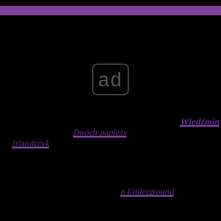
rafikami przedstawiającymi najpopularniejsze produkcje o
ad
 najchętniej oglądaną produkcją całego roku był
Wiedźmin
sukces odniósł film
Dwóch papieży
.
Film trafił do bibliote
myka
Irlandczyk
.
goriach serialowych i fil
mowych. Adaptacja prozy Andrzeja 
em Prycem pokonała
Irlandczyka
i
6 Underground
. Najchętni
zicz.