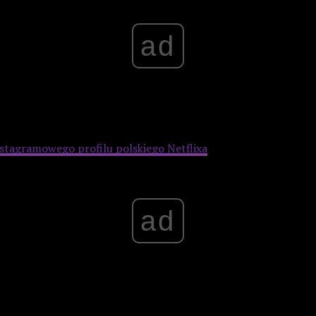
ad
ym z najpopularniejszych seriali, a jego fenomen przek
. Z kolei na Steamie niezwykle popularna jest gra CD Pr
nstagramowego profilu polskiego Netflixa
.
ad