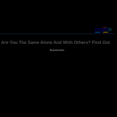
inklatera. Syci się nostalgią, lubi fotografować. Prywatnie