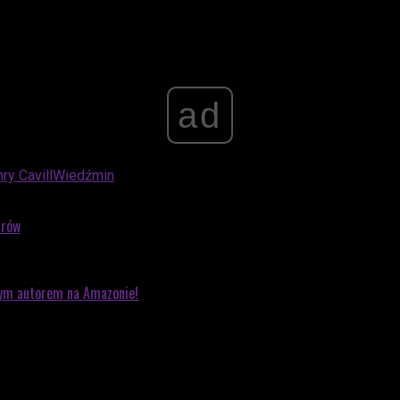
ad
ry Cavill
Wiedźmin
arów
zym autorem na Amazonie!