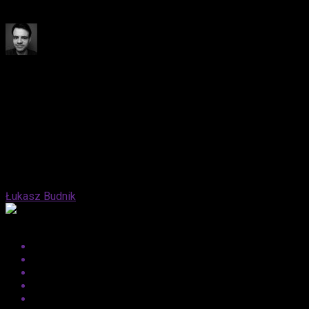
Video 27 grudnia w 240 krajach na całym świecie.
Published
2 lata ago
on
28 października, 2024
By
Łukasz Budnik