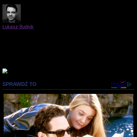
Łukasz Budnik
Elblążanin. Docenia zarówno kino nieme, jak i współczesne
blockbustery oparte na komiksach. Kocha trylogię "Before"
Richarda Linklatera. Syci się nostalgią, lubi fotografować.
Prywatnie mąż i ojciec, który z niemałą przyjemnością
wprowadza swojego syna w świat popkultury.
Advertisement