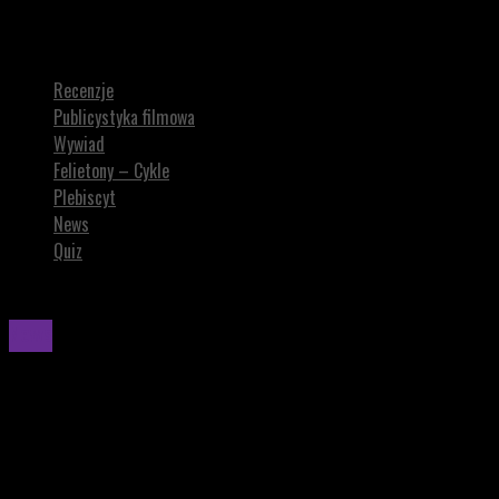
Prime Video pokazało oficjalny zwiastun filmu TWOJA WINA,
kontynuacji „Mojej winy”
Recenzje
Publicystyka filmowa
Wywiad
Felietony – Cykle
Plebiscyt
News
Quiz
News
Prime Video pokazało oficjalny zwiastun filmu
TWOJA WINA, kontynuacji „Mojej winy”
Twoja wina
. Produkcja zadebiutuje wyłącznie na Prime