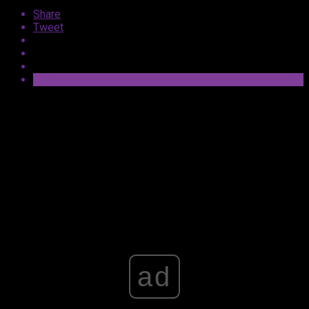
Share
Tweet
Prime Video pokazało oficjalny zwiastun
hiszpańskiego filmu produkcji własnej –
Twoja wina
.
Produkcja zadebiutuje wyłącznie na Prime Video 27
grudnia w 240 krajach na całym świecie.
Advertisement
ad