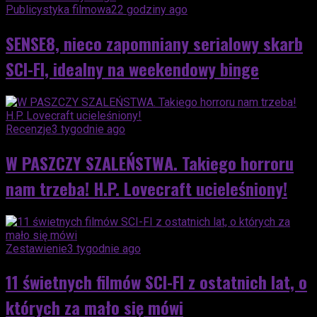
Publicystyka filmowa
22 godziny ago
SENSE8, nieco zapomniany serialowy skarb
SCI-FI, idealny na weekendowy binge
Recenzje
3 tygodnie ago
W PASZCZY SZALEŃSTWA. Takiego horroru
nam trzeba! H.P. Lovecraft ucieleśniony!
Zestawienie
3 tygodnie ago
11 świetnych filmów SCI-FI z ostatnich lat, o
których za mało się mówi