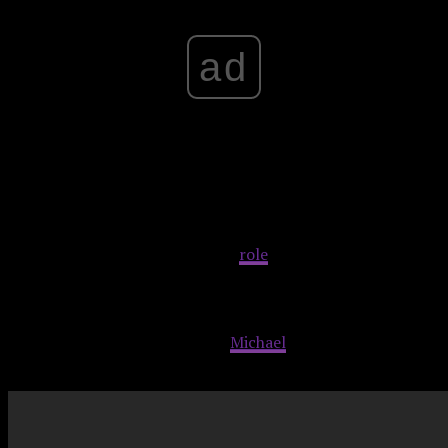
ad
W filmie
Twoja wina
wystąpili Nicole Wallace i Gabriel
Guevara jako Noah i Nick. Swoje
role
kontynuują także
Marta Hazas, Iván Sánchez, Victor Varona i Eva Ruiz. Do
obsady sequela dołączyła również znana aktorka Goya
Toledo jako Anabel, Gabriela Andrada jako Sofía, Álex Béjar
jako Briar, Javier Morgade jako
Michael
i Felipe Londoño
jako Luca. Produkcję wyreżyserował Domingo González.