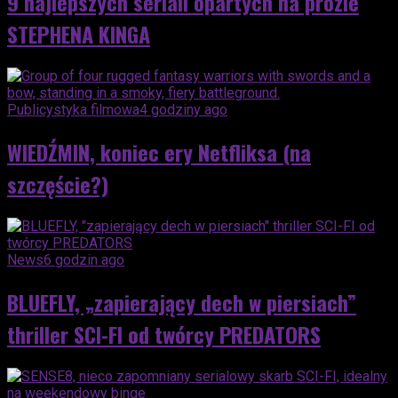
9 najlepszych seriali opartych na prozie
STEPHENA KINGA
Publicystyka filmowa
4 godziny ago
WIEDŹMIN, koniec ery Netfliksa (na
szczęście?)
News
6 godzin ago
BLUEFLY, „zapierający dech w piersiach”
thriller SCI-FI od twórcy PREDATORS