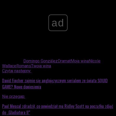
ad
Powiązane:
Domingo González
Dramat
Moja wina
Nicole
Wallace
Romans
Twoja wina
Czytaj następny:
David Fincher zajmie się anglojęzycznym serialem ze świata SQUID
GAME? Nowe doniesienia
Nie przegap:
Paul Mescal zdradził, co powiedział mu Ridley Scott na początku zdjęć
do „Gladiatora II”