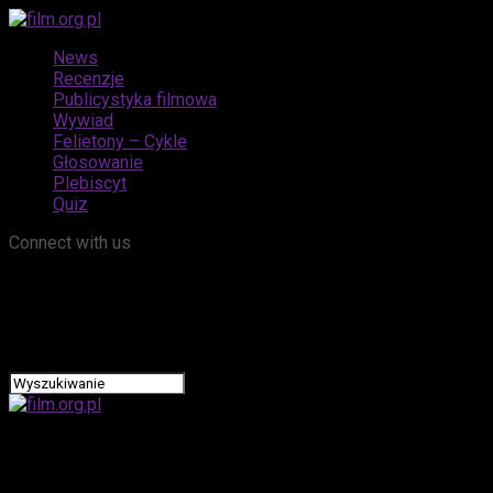
News
Recenzje
Publicystyka filmowa
Wywiad
Felietony – Cykle
Głosowanie
Plebiscyt
Quiz
Connect with us
film.org.pl